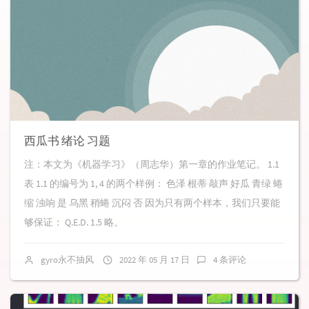
西瓜书 绪论 习题
注：本文为《机器学习》（周志华）第一章的作业笔记。 1.1
表 1.1 的编号为 1, 4 的两个样例： 色泽 根蒂 敲声 好瓜 青绿 蜷
缩 浊响 是 乌黑 稍蜷 沉闷 否 因为只有两个样本，我们只要能
够保证： Q.E.D. 1.5 略。
gyro永不抽风
2022 年 05 月 17 日
4 条评论