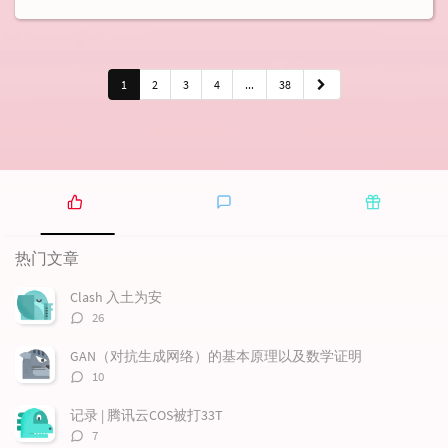
1
2
3
4
...
38
热
最
随
门
新
机
热门文章
文
评
文
章
论
章
Clash 入土为安
评
26
论
数：
GAN（对抗生成网络）的基本原理以及数学证明
评
10
论
数：
记录 | 腾讯云COS被打33T
评
7