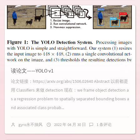
读论文——YOLO v1
论文链接：https://arxiv.org/abs/1506.02640 Abstract 以前都是
用 Classifiers 来做 detection 现在：we frame object detection a
s a regression problem to spatially separated bounding boxes a
nd associated class probab...
gyro永不抽风
2022 年 04 月 30 日
1 条评论