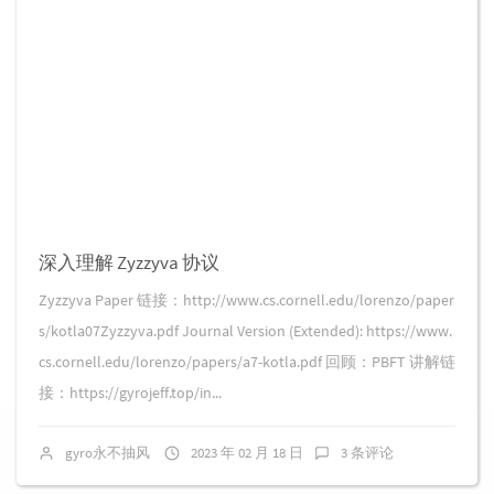
深入理解 Zyzzyva 协议
Zyzzyva Paper 链接：http://www.cs.cornell.edu/lorenzo/paper
s/kotla07Zyzzyva.pdf Journal Version (Extended): https://www.
cs.cornell.edu/lorenzo/papers/a7-kotla.pdf 回顾：PBFT 讲解链
接：https://gyrojeff.top/in...
gyro永不抽风
2023 年 02 月 18 日
3 条评论