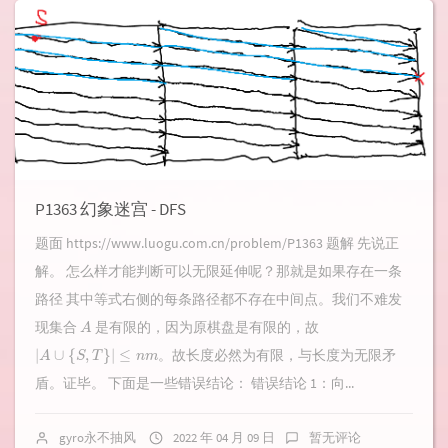
P1363 幻象迷宫 - DFS
题面 https://www.luogu.com.cn/problem/P1363 题解 先说正
解。 怎么样才能判断可以无限延伸呢？那就是如果存在一条
路径 其中等式右侧的每条路径都不存在中间点。我们不难发
A
现集合
是有限的，因为原棋盘是有限的，故
|
A
∪
{
S
,
T
}
|
≤
n
m
。故长度必然为有限，与长度为无限矛
盾。证毕。 下面是一些错误结论： 错误结论 1：向...
gyro永不抽风
2022 年 04 月 09 日
暂无评论