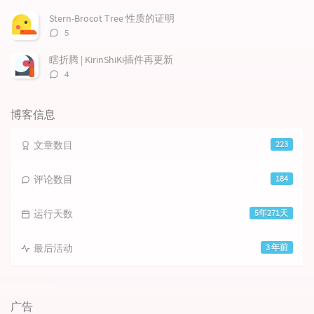
论
数：
Stern-Brocot Tree 性质的证明
评
5
论
数：
瞎折腾 | KirinShiKi插件再更新
评
4
论
数：
博客信息
文章数目
223
评论数目
184
运行天数
5年271天
最后活动
3 年前
广告