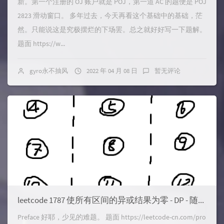
新。第一个注册的 OJ 账户就是 POJ，第一道 AC 的题便是 POJ
2823 滑动窗口。 多年过去，今天再看这个基础中的基础，茫
然。只能说这是究极摆烂的下场罢。总之就好好写一下题解。
题面 https://w...
gyro永不抽风
2022 年 04 月 08 日
暂无评论
leetcode 1787 使所有区间的异或结果为零 - DP - 随机跳题计划
Preface 好耶，少见的难题。 题面 https://leetcode-cn.com/pro