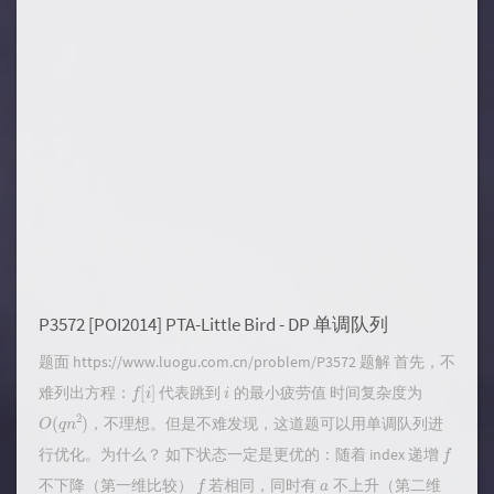
P3572 [POI2014] PTA-Little Bird - DP 单调队列
题面 https://www.luogu.com.cn/problem/P3572 题解 首先，不
f
[
i
]
i
难列出方程：
代表跳到
的最小疲劳值 时间复杂度为
O
(
q
n
2
)
，不理想。但是不难发现，这道题可以用单调队列进
f
行优化。为什么？ 如下状态一定是更优的：随着 index 递增
f
a
不下降（第一维比较）
若相同，同时有
不上升（第二维