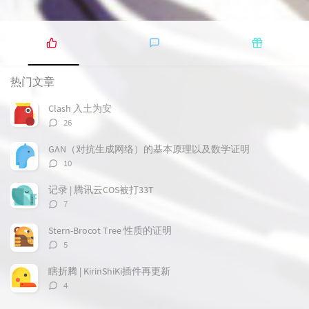
热
最
随
门
新
机
热门文章
文
评
文
章
论
章
Clash 入土为安
评
26
论
数：
GAN（对抗生成网络）的基本原理以及数学证明
评
10
论
数：
记录 | 腾讯云COS被打33T
评
7
论
数：
Stern-Brocot Tree 性质的证明
评
5
论
数：
瞎折腾 | KirinShiKi插件再更新
评
4
论
数：