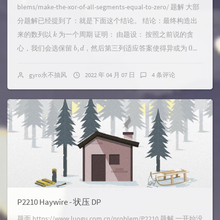
blems/make-the-xor-of-all-segments-equal-to-zero/ 题解 大部
分题解已经提到了：就是下面这个结论。 结论：最终构造出
k
来的数列以
为一个周期 证明： 由题设： 按照之前说的贪
b
,
d
0
心，我们会选保留
，然后第三列适应答案使得异或为
...
gyro永不抽风
2022 年 04 月 07 日
4 条评论
P2210 Haywire - 状压 DP
题面 https://www.luogu.com.cn/problem/P2210 题解 一开始没