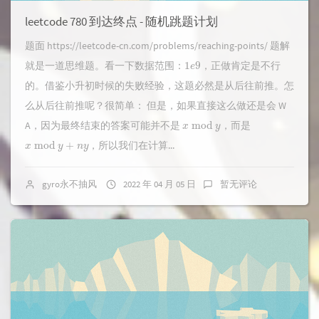
leetcode 780 到达终点 - 随机跳题计划
题面 https://leetcode-cn.com/problems/reaching-points/ 题解
1
e
9
就是一道思维题。看一下数据范围：
，正做肯定是不行
的。借鉴小升初时候的失败经验，这题必然是从后往前推。怎
么从后往前推呢？很简单： 但是，如果直接这么做还是会 W
x
mod
y
A，因为最终结束的答案可能并不是
，而是
x
mod
y
+
n
y
，所以我们在计算...
gyro永不抽风
2022 年 04 月 05 日
暂无评论