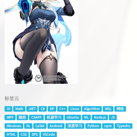
标签云
OI
Math
.NET
C#
DP
C++
Linux
Algorithm
WSL
网络
WPF
随想
CSAPP
机器学习
Ubuntu
ML
Node.js
JS
Windows
DL
LaTeX
Android
深度学习
Python
npm
Typecho
HTML
CSS
DFS
VSCode