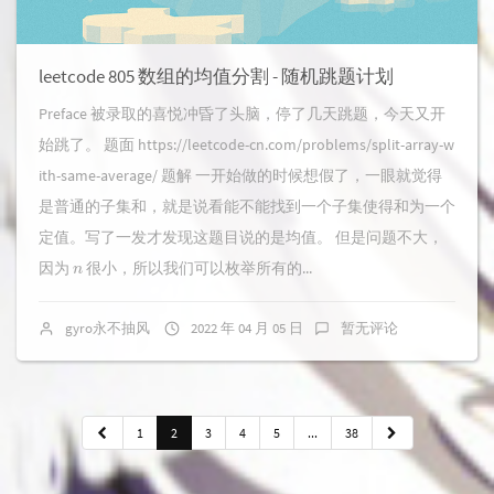
leetcode 805 数组的均值分割 - 随机跳题计划
Preface 被录取的喜悦冲昏了头脑，停了几天跳题，今天又开
始跳了。 题面 https://leetcode-cn.com/problems/split-array-w
ith-same-average/ 题解 一开始做的时候想假了，一眼就觉得
是普通的子集和，就是说看能不能找到一个子集使得和为一个
定值。写了一发才发现这题目说的是均值。 但是问题不大，
n
因为
很小，所以我们可以枚举所有的...
gyro永不抽风
2022 年 04 月 05 日
暂无评论
1
2
3
4
5
...
38