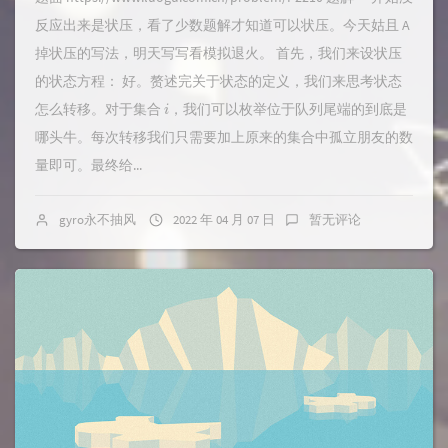
反应出来是状压，看了少数题解才知道可以状压。今天姑且 A
掉状压的写法，明天写写看模拟退火。 首先，我们来设状压
的状态方程： 好。赘述完关于状态的定义，我们来思考状态
i
怎么转移。对于集合
，我们可以枚举位于队列尾端的到底是
哪头牛。每次转移我们只需要加上原来的集合中孤立朋友的数
量即可。最终给...
gyro永不抽风
2022 年 04 月 07 日
暂无评论