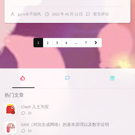
gyro永不抽风
2022 年 03 月 12 日
暂无评论
1
2
3
4
...
7
热
最
随
门
新
机
热门文章
文
评
文
章
论
章
Clash 入土为安
评
26
论
数：
GAN（对抗生成网络）的基本原理以及数学证明
评
10