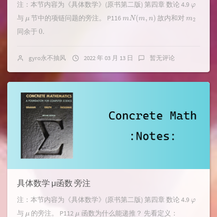
注：本节内容为《具体数学》(原书第二版) 第四章 数论 4.9
μ
m
N
(
m
,
n
)
m
2
与
节中的项链问题的旁注。 P116
故内和对
0
同余于
.
gyro永不抽风
2022 年 03 月 13 日
暂无评论
具体数学 μ函数 旁注
φ
注：本节内容为《具体数学》(原书第二版) 第四章 数论 4.9
μ
μ
与
的旁注。 P112
函数为什么能递推？ 先看定义：