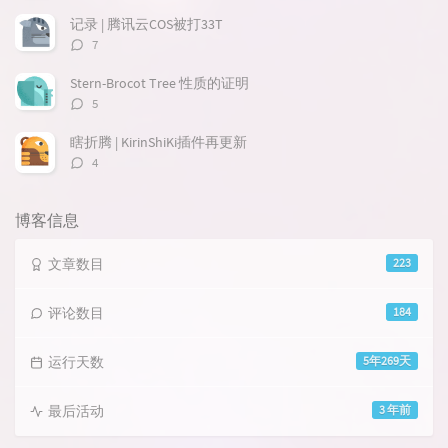
论
数：
记录 | 腾讯云COS被打33T
评
7
论
数：
Stern-Brocot Tree 性质的证明
评
5
论
数：
瞎折腾 | KirinShiKi插件再更新
评
4
论
数：
博客信息
文章数目
223
评论数目
184
运行天数
5年269天
最后活动
3 年前