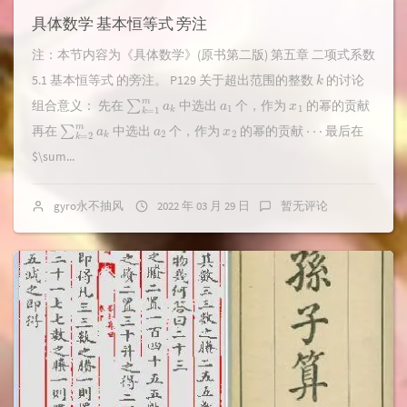
具体数学 基本恒等式 旁注
注：本节内容为《具体数学》(原书第二版) 第五章 二项式系数
k
5.1 基本恒等式 的旁注。 P129 关于超出范围的整数
的讨论
∑
k
k
=
1
m
a
a
1
x
1
组合意义： 先在
中选出
个，作为
的幂的贡献
∑
k
k
=
2
m
a
a
2
x
2
⋯
再在
中选出
个，作为
的幂的贡献
最后在
$\sum...
gyro永不抽风
2022 年 03 月 29 日
暂无评论