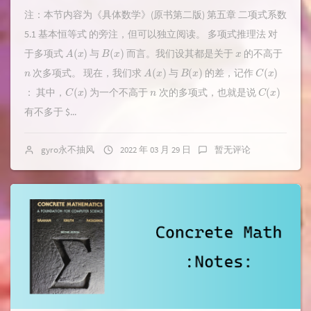
注：本节内容为《具体数学》(原书第二版) 第五章 二项式系数
5.1 基本恒等式 的旁注，但可以独立阅读。 多项式推理法 对
A
(
x
)
B
(
x
)
x
于多项式
与
而言。我们设其都是关于
的不高于
n
A
(
x
)
B
(
x
)
C
(
x
)
次多项式。 现在，我们求
与
的差，记作
C
(
x
)
n
C
(
x
)
： 其中，
为一个不高于
次的多项式，也就是说
有不多于 $...
gyro永不抽风
2022 年 03 月 29 日
暂无评论