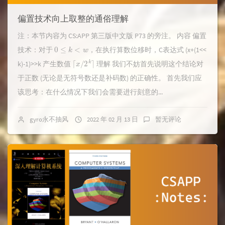
偏置技术向上取整的通俗理解
注：本节内容为 CS:APP 第三版中文版 P73 的旁注。 内容 偏置
0
≤
k
<
w
技术：对于
，在执行算数位移时，C表达式 (x+(1<<
⌈
x
/
2
k
⌉
k)-1)>>k 产生数值
理解 我们不妨首先说明这个结论对
于正数 (无论是无符号数还是补码数) 的正确性。 首先我们应
该思考：在什么情况下我们会需要进行刻意的...
gyro永不抽风
2022 年 02 月 13 日
暂无评论