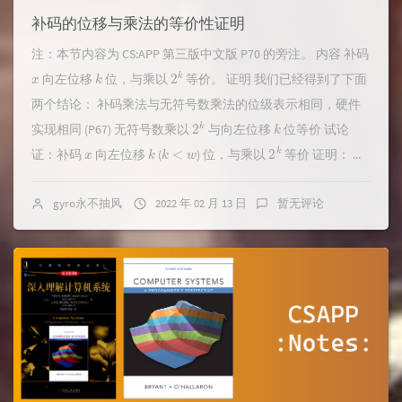
补码的位移与乘法的等价性证明
注：本节内容为 CS:APP 第三版中文版 P70 的旁注。 内容 补码
x
k
2
k
向左位移
位，与乘以
等价。 证明 我们已经得到了下面
两个结论： 补码乘法与无符号数乘法的位级表示相同，硬件
2
k
k
实现相同 (P67) 无符号数乘以
与向左位移
位等价 试论
x
k
k
<
w
2
k
证：补码
向左位移
(
) 位，与乘以
等价 证明： ...
gyro永不抽风
2022 年 02 月 13 日
暂无评论