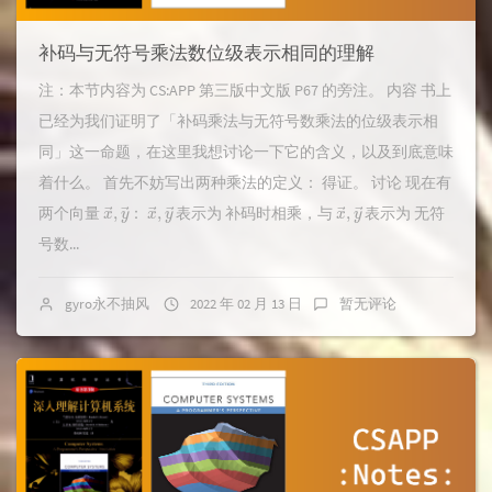
补码与无符号乘法数位级表示相同的理解
注：本节内容为 CS:APP 第三版中文版 P67 的旁注。 内容 书上
已经为我们证明了「补码乘法与无符号数乘法的位级表示相
同」这一命题，在这里我想讨论一下它的含义，以及到底意味
着什么。 首先不妨写出两种乘法的定义： 得证。 讨论 现在有
x
→
y
→
,
x
→
y
→
,
x
→
y
→
,
两个向量
：
表示为 补码时相乘，与
表示为 无符
号数...
gyro永不抽风
2022 年 02 月 13 日
暂无评论