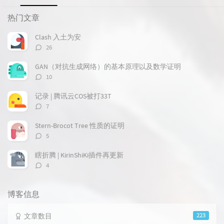
热
最
随
门
新
机
热门文章
文
评
文
章
论
章
Clash 入土为安
评
26
论
数：
GAN（对抗生成网络）的基本原理以及数学证明
评
10
论
数：
记录 | 腾讯云COS被打33T
评
7
论
数：
Stern-Brocot Tree 性质的证明
评
5
论
数：
瞎折腾 | KirinShiKi插件再更新
评
4
论
数：
博客信息
文章数目
223