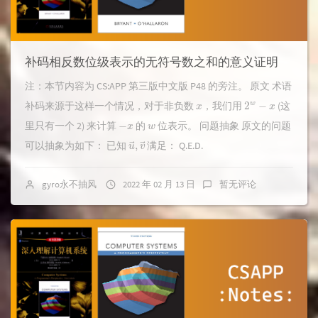
补码相反数位级表示的无符号数之和的意义证明
注：本节内容为 CS:APP 第三版中文版 P48 的旁注。 原文 术语
x
2
w
−
x
补码来源于这样一个情况，对于非负数
，我们用
(这
−
x
w
里只有一个 2) 来计算
的
位表示。 问题抽象 原文的问题
u
→
v
→
,
可以抽象为如下： 已知
满足： Q.E.D.
gyro永不抽风
2022 年 02 月 13 日
暂无评论