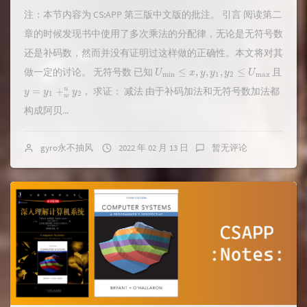
注：本节内容为 CS:APP 第三版中文版的批注。 引言 阅读第二
章的时候发现书中使用了多次乘法的分配律，无论是无符号数
还是补码数，然而并没有证明过这样做的正确性。本文将对其
U
min
≤
x
,
y
,
y
1
,
y
2
≤
U
max
做一定的讨论。 无符号数 已知
且
y
=
y
1
+
w
u
y
2
， 求证： 减法 由于补码加法和无符号数加法都
构成阿贝...
gyro永不抽风
2022 年 02 月 13 日
暂无评论