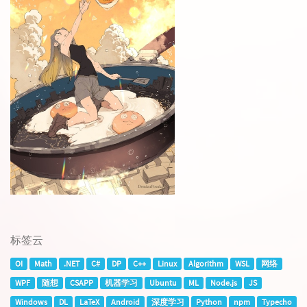
标签云
OI
Math
.NET
C#
DP
C++
Linux
Algorithm
WSL
网络
WPF
随想
CSAPP
机器学习
Ubuntu
ML
Node.js
JS
Windows
DL
LaTeX
Android
深度学习
Python
npm
Typecho