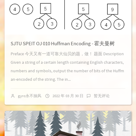
SJTU SPEIT OJ 010 Huffman Encoding - 霍夫曼树
Preface 今天又有一道可靠大仙贝的题，做！ 题面 Description
Given a string of a certain length containing English characters,
numbers and symbols, output the number of bits of the Huffm
an-encoded of the string. The in...
gyro永不抽风
2022 年 03 月 30 日
暂无评论