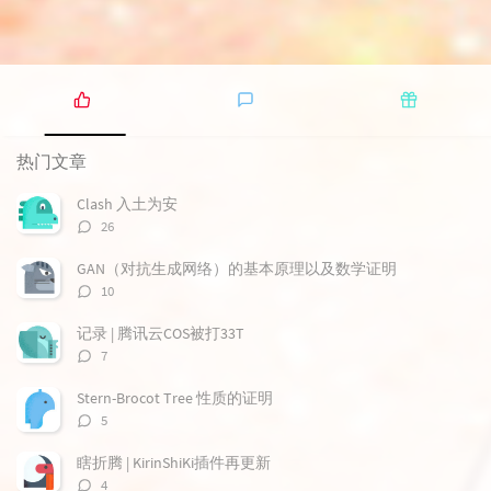
热
最
随
门
新
机
热门文章
文
评
文
章
论
章
Clash 入土为安
评
26
论
数：
GAN（对抗生成网络）的基本原理以及数学证明
评
10
论
数：
记录 | 腾讯云COS被打33T
评
7
论
数：
Stern-Brocot Tree 性质的证明
评
5
论
数：
瞎折腾 | KirinShiKi插件再更新
评
4