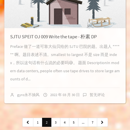
SJTU SPEIT OJ 009 Write the tape - 朴素 DP
Preface 做了一道可靠大仙贝给的 SJTU 巴院的题。出题人 ****
** 啊。题目表述不清。smallest to largest 不是 size 而是 inde
x，所以这句话有什么说的必要吗😅。 题面 DescriptionIn mod
ern data centers, people often use tape drives to store large am
ounts of d...
gyro永不抽风
2022 年 03 月 30 日
暂无评论
1
2
3
4
5
...
7