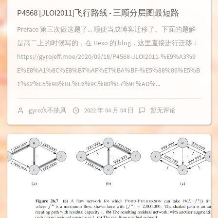
P4568 [JLOI2011]飞行路线 - 三顾分层图最短路
Preface 第三次做这题了... 顺便当成博客迁移了。下面的题解
是高二上的时候写的，在 Hexo 的 blog，这里直接进行迁移：
https://gyrojeff.moe/2020/09/18/P4568-JLOI2011-%E9%A3%9
E%E8%A1%8C%E8%B7%AF%E7%BA%BF-%E5%88%86%E5%B
1%82%E5%9B%BE%E6%9C%80%E7%9F%AD%...
gyro永不抽风
2022 年 04 月 04 日
暂无评论