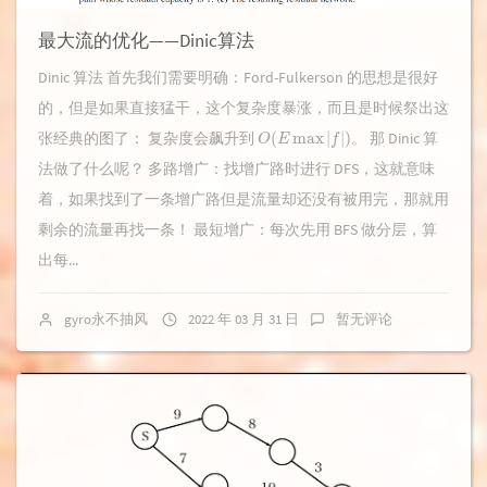
最大流的优化——Dinic算法
Dinic 算法 首先我们需要明确：Ford-Fulkerson 的思想是很好
的，但是如果直接猛干，这个复杂度暴涨，而且是时候祭出这
O
(
E
max
|
f
|
)
张经典的图了： 复杂度会飙升到
。 那 Dinic 算
法做了什么呢？ 多路增广：找增广路时进行 DFS，这就意味
着，如果找到了一条增广路但是流量却还没有被用完，那就用
剩余的流量再找一条！ 最短增广：每次先用 BFS 做分层，算
出每...
gyro永不抽风
2022 年 03 月 31 日
暂无评论