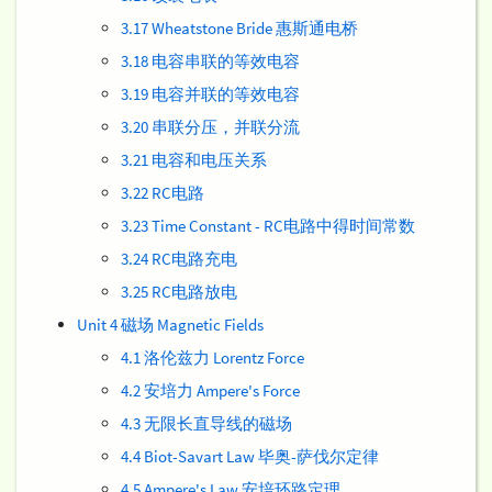
3.17 Wheatstone Bride 惠斯通电桥
3.18 电容串联的等效电容
3.19 电容并联的等效电容
3.20 串联分压，并联分流
3.21 电容和电压关系
3.22 RC电路
3.23 Time Constant - RC电路中得时间常数
3.24 RC电路充电
3.25 RC电路放电
Unit 4 磁场 Magnetic Fields
4.1 洛伦兹力 Lorentz Force
4.2 安培力 Ampere's Force
4.3 无限长直导线的磁场
4.4 Biot-Savart Law 毕奥-萨伐尔定律
4.5 Ampere's Law 安培环路定理