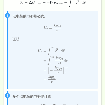
点电荷的电势能公式
:
U
r
=
k
q
q
0
r
证明:
U
r
=
∫
r
∞
F
→
⋅
d
r
→
=
∫
r
∞
k
q
q
0
r
2
d
r
=
[
−
k
q
q
0
r
]
r
∞
=
k
q
q
0
r
多个点电荷的电势能计算
U
=
k
q
0
(
q
1
r
1
+
q
2
r
2
+
q
3
r
3
+
⋯
)