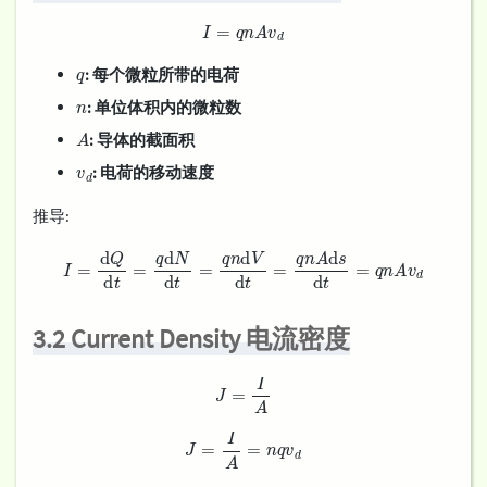
I
=
q
n
A
v
d
q
: 每个微粒所带的电荷
n
: 单位体积内的微粒数
A
: 导体的截面积
v
d
: 电荷的移动速度
推导:
I
=
d
Q
d
t
=
q
d
N
d
t
=
q
n
d
V
d
t
=
q
n
A
d
s
d
t
=
q
n
A
v
d
3.2 Current Density 电流密度
J
=
I
A
J
=
I
A
=
n
q
v
d