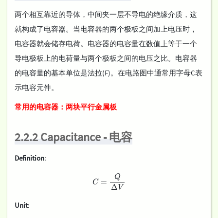
两个相互靠近的导体，中间夹一层不导电的绝缘介质，这
就构成了电容器。当电容器的两个极板之间加上电压时，
电容器就会储存电荷。电容器的电容量在数值上等于一个
导电极板上的电荷量与两个极板之间的电压之比。电容器
的电容量的基本单位是法拉(F)。在电路图中通常用字母C表
示电容元件。
常用的电容器：两块平行金属板
2.2.2 Capacitance - 电容
Definition
:
C
=
Q
Δ
V
Unit
: