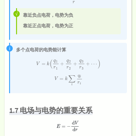
靠近负点电荷，电势为负
靠近正点电荷，电势为正
多个点电荷的电势能计算
V
=
k
(
q
1
r
1
+
q
2
r
2
+
q
3
r
3
+
⋯
)
V
=
k
∑
i
q
i
r
i
1.7 电场与电势的重要关系
E
=
−
d
V
d
r