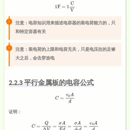
1
F
=
1
C
V
注意：电容知识用来描述电容器的装电荷能力的，只
和特定容器有关
注意：装电荷的上限和电容无关，只是电压拉的足够
大之后，会击穿放电
2.2.3 平行金属板的电容公式
C
=
ϵ
0
A
d
证明：
C
=
Q
Δ
V
=
σ
A
E
d
=
σ
A
σ
ϵ
0
d
=
ϵ
0
A
d