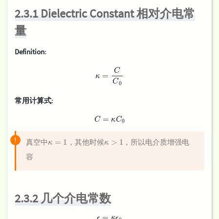
2.3.1 Dielectric Constant 相对介电常
量
Definition
:
κ
=
C
C
0
常用计算式
:
C
=
κ
C
0
κ
=
1
κ
>
1
真空中
，其他时候
，所以电介质增强电
容
2.3.2 几个介电常数
ϵ
=
κ
ϵ
0