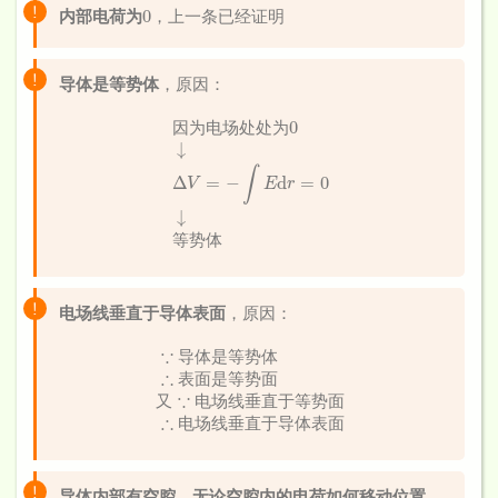
0
内部电荷为
，上一条已经证明
导体是等势体
，原因：
因
为
电
场
处
处
为
0
↓
Δ
V
=
−
∫
E
d
r
=
0
↓
等
势
体
因
为
电
场
处
处
为
等
势
体
电场线垂直于导体表面
，原因：
∵
导
体
是
等
等
势
势
体
面
∴
∴
表
电
面
场
是
线
等
垂
势
直
面
于
又
导
∵
体
电
表
场
面
线
垂
直
于
导
体
是
等
势
体
表
面
是
等
势
面
又
电
场
线
垂
直
于
等
势
面
电
场
线
垂
直
于
导
体
表
面
导体内部有空腔，无论空腔内的电荷如何移动位置，