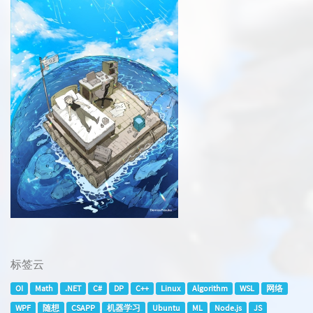
标签云
OI
Math
.NET
C#
DP
C++
Linux
Algorithm
WSL
网络
WPF
随想
CSAPP
机器学习
Ubuntu
ML
Node.js
JS