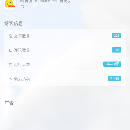
瞎折腾 | KirinShiKi插件再更新
评
4
论
数：
博客信息
文章数目
223
评论数目
184
运行天数
5年268天
最后活动
3 年前
广告