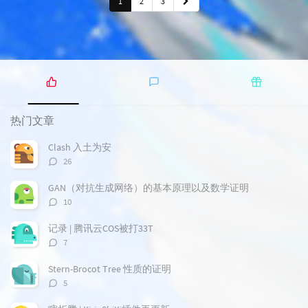
1
2
3
热
最
随
门
新
机
热门文章
文
评
文
章
论
章
Clash 入土为安
评
26
论
数：
GAN（对抗生成网络）的基本原理以及数学证明
评
10
论
数：
记录 | 腾讯云COS被打33T
评
7
论
数：
Stern-Brocot Tree 性质的证明
评
5
论
数：