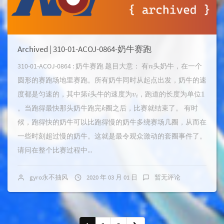
Archived | 310-01-ACOJ-0864-奶牛赛跑
n
310-01-ACOJ-0864 : 奶牛赛跑 题目大意： 有
头奶牛，在一个
圆形的赛跑场地里赛跑。所有奶牛同时从起点出发，奶牛的速
i
v
i
1
度都是匀速的，其中第
头牛的速度为
，跑道的长度为单位
k
。当跑得最快那头奶牛跑完
圈之后，比赛就结束了。 有时
候，跑得快的奶牛可以比跑得慢的奶牛多绕赛场几圈，从而在
一些时刻超过慢的奶牛。这就是最令观众激动的套圈事件了。
请问在整个比赛过程中...
gyro永不抽风
2020 年 03 月 01 日
暂无评论