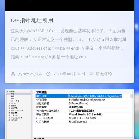
C++ 指针 地址 引用
这两天写Win32API / C++，发现自己基本功不行了。下面为自
己的理解： // 正常定义一个整型 a int a = 1; // 对 a 用 & 取地址
cout << "Address of a: " << &a << endl; // 定义一个整型指针，
指向 a int* b = &a; // b 则是一个地址 cou...
gyro永不抽风
2021 年 08 月 04 日
暂无评论