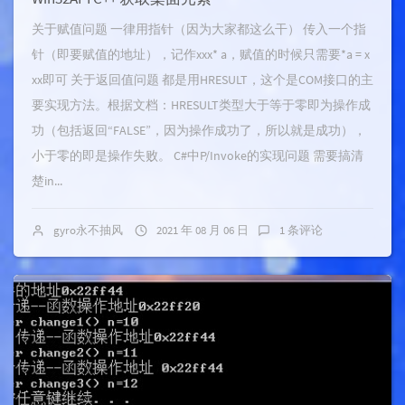
关于赋值问题 一律用指针（因为大家都这么干） 传入一个指
针（即要赋值的地址），记作xxx* a，赋值的时候只需要*a = x
xx即可 关于返回值问题 都是用HRESULT，这个是COM接口的主
要实现方法。根据文档：HRESULT类型大于等于零即为操作成
功（包括返回“FALSE”，因为操作成功了，所以就是成功），
小于零的即是操作失败。 C#中P/Invoke的实现问题 需要搞清
楚in...
gyro永不抽风
2021 年 08 月 06 日
1 条评论