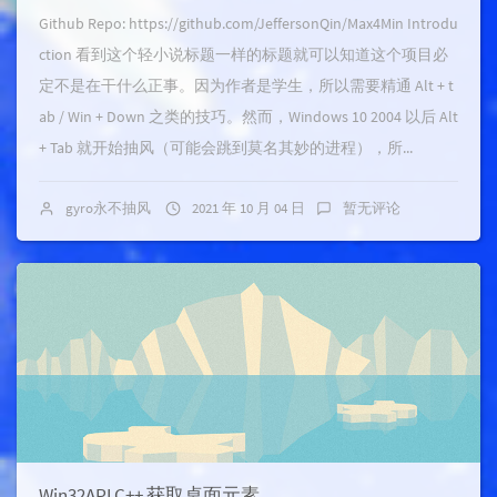
Github Repo: https://github.com/JeffersonQin/Max4Min Introdu
ction 看到这个轻小说标题一样的标题就可以知道这个项目必
定不是在干什么正事。因为作者是学生，所以需要精通 Alt + t
ab / Win + Down 之类的技巧。然而，Windows 10 2004 以后 Alt
+ Tab 就开始抽风（可能会跳到莫名其妙的进程），所...
gyro永不抽风
2021 年 10 月 04 日
暂无评论
Win32API C++ 获取桌面元素