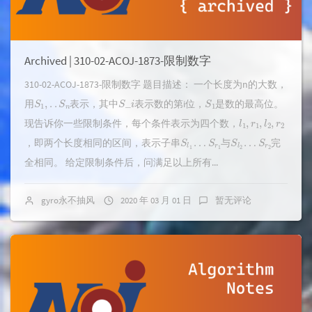
Archived | 310-02-ACOJ-1873-限制数字
310-02-ACOJ-1873-限制数字 题目描述： 一个长度为n的大数，
S
1
,
.
.
S
n
S
_
i
S
1
用
表示，其中
表示数的第i位，
是数的最高位。
l
1
r
1
l
2
r
2
,
,
,
现告诉你一些限制条件，每个条件表示为四个数，
S
l
1
…
S
r
1
S
l
2
…
S
r
2
，即两个长度相同的区间，表示子串
与
完
全相同。 给定限制条件后，问满足以上所有...
gyro永不抽风
2020 年 03 月 01 日
暂无评论