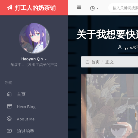
打工人的奶茶铺
关于我想要快
博
gyro
主：
Haoyun Qin
首页
正文
颓废中...（发出了鸽子的声音
导航
首页
Hexo Blog
About Me
追过的番