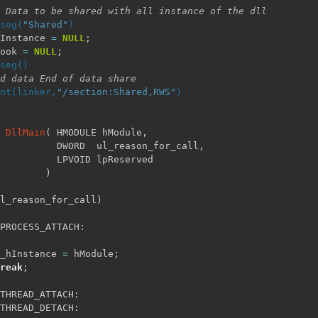
 Data to be shared with all instance of the dll
seg(
"Shared"
)
Instance 
=
NULL
;
ook 
=
NULL
;
seg()
d data End of data share
nt(linker,
"/section:Shared,RWS"
)
 
DllMain
(
 HMODULE hModule
,
          DWORD  ul_reason_for_call
,
          LPVOID lpReserved

)
l_reason_for_call
)
PROCESS_ATTACH
:
_hInstance 
=
 hModule
;
reak
;
THREAD_ATTACH
:
THREAD_DETACH
: