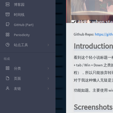
博客园
时间线
GitHub (Part)
Github Repo:
https://gi
Periodicity
Introduction
站点工具
百度统计
看到这个轻小说标题一
组成
+ tab / Win + Do
腾讯云控制台
分类
程），所以只能放弃转而使用
百度SEO
页面
10
对于我这种懒人无疑是
Google Adsence
GitHub (Part)
友链
12
功能如题。主要使用 win32ap
Google Search
留言板
枫亚的Blog
39
Screenshots
技术
友情链接
wennitao