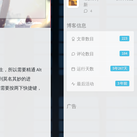
新
评
4
论
数：
博客信息
文章数目
223
评论数目
184
运行天数
5年267天
所以需要精通 Alt
可能会跳到莫名其妙的进
最后活动
3 年前
大化时需要按两下快捷键，
广告