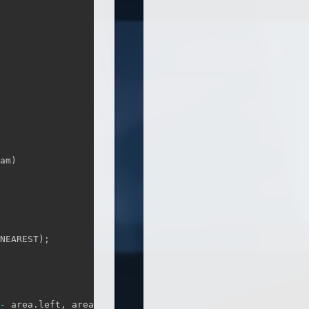
am
)
NEAREST
)
;
-
 area
.
left
,
 area
.
bottom 
-
 area
.
top
,
 SWP_SHOWWINDOW
)
;