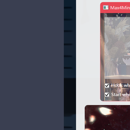
时光机
Sanakeyの小站
追过的番
幻夜のblog
时间线
无限·领域
神龙章轩
NiceBowl
SDL
OhYee
十织のblog