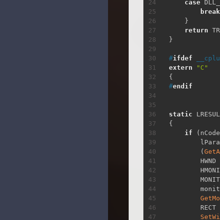
case
 DLL_
break
}
return
 TR
}
#
ifdef
 __cplu
extern
"C"
{
#
endif
static
 LRESUL
{
if
(
nCode
        lPara
(
GetA
        HWND 
        HMONI
        MONIT
        monit
GetMo
        RECT 
SetWi