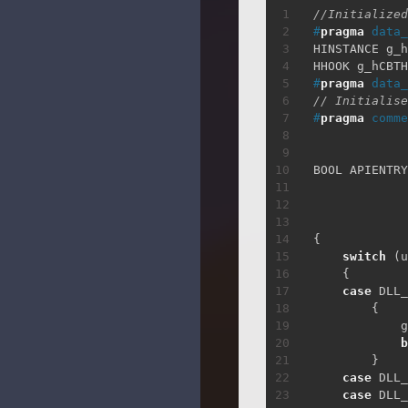
//Initialized
#
pragma
 data_
HINSTANCE g_h
HHOOK g_hCBTH
#
pragma
 data_
// Initialise
#
pragma
 comme
BOOL APIENTRY
             
             
{
switch
(
u
{
case
 DLL_
{
            g
b
}
case
 DLL_
case
 DLL_