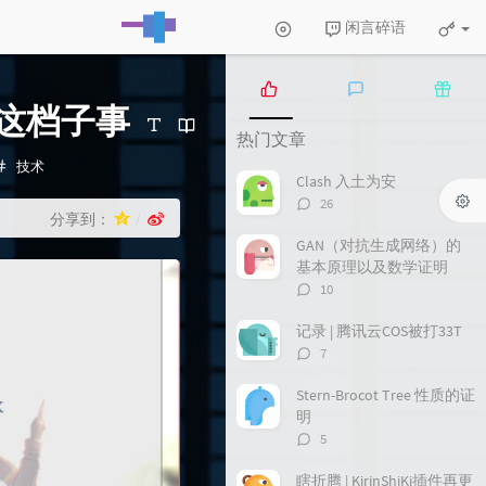
闲言碎语
这档子事
热
最
随
热门文章
门
新
机
文
评
文
分
技术
Clash 入土为安
章
论
章
类：
评
26
分享到：
论
数：
GAN（对抗生成网络）的
基本原理以及数学证明
评
10
论
数：
记录 | 腾讯云COS被打33T
评
7
论
数：
Stern-Brocot Tree 性质的证
明
评
5
论
数：
瞎折腾 | KirinShiKi插件再更