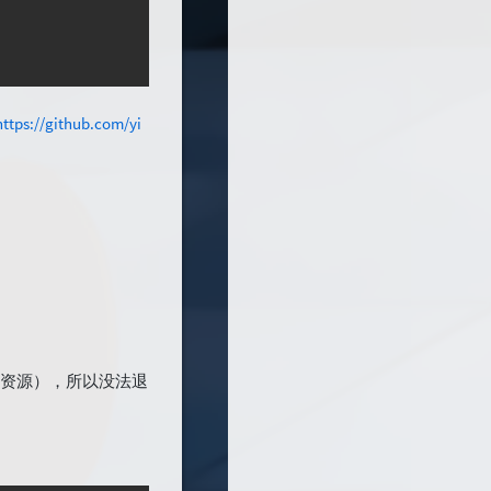
https://github.com/yi
nstance
,
0
)
;
占用资源），所以没法退
r = %u\n"
,
 dwError
)
;