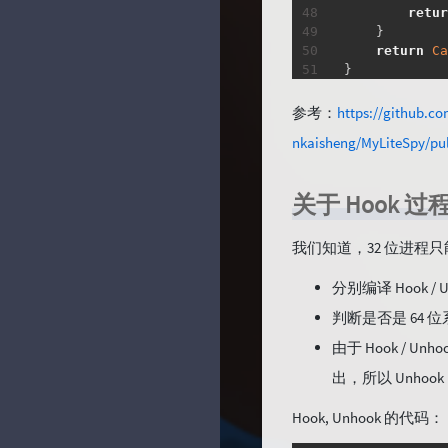
retur
}
return
Ca
}
参考：
https://github.c
bool
InstallC
nkaisheng/MyLiteSpy/pul
{
if
(
!
g_hC
{
关于 Hook 
        g_hCB
if
(
g
我们知道，32 位进程只
{
D
分别编译 Hook / U
r
判断是否是 64 位系
}
else
由于 Hook /
{
D
出，所以 Unhook 
             
Hook, Unhook 的代码：