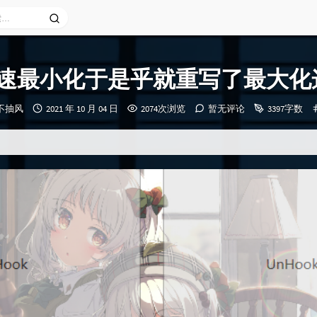
速最小化于是乎就重写了最大化
发
永不抽风
2021 年 10 月 04 日
2074次浏览
暂无评论
3397字数
布
时
间：