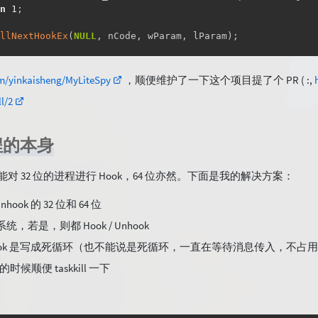
n
1
;
llNextHookEx
(
NULL
,
 nCode
,
 wParam
,
 lParam
)
;
om/yinkaisheng/MyLiteSpy
，顺便维护了一下这个项目提了个 PR ( :,
BTHook
(
)
l/2
BTHook
)
过程的本身
THook 
=
SetWindowsHookEx
(
WH_CBT
,
(
HOOKPROC
)
CBTProc
,
 g_hI
_hCBTHook
)
能对 32 位的进程进行 Hook，64 位亦然。下面是我的解决方案：
EBUG
(
OutputDebugStringA
(
"Hook CBT succeed\n"
)
)
;
nhook 的 32 位和 64 位
eturn
true
;
统，若是，则都 Hook / Unhook
 Unhook 是写成死循环（也不能说是死循环，一直在等待消息传入，不
EBUG
(
{
的时候顺便 taskkill 一下
   DWORD dwError 
=
GetLastError
(
)
;
char
 szError
[
MAX_PATH
]
;
_snprintf_s
(
szError
,
 MAX_PATH
,
"Hook CBT failed, erro