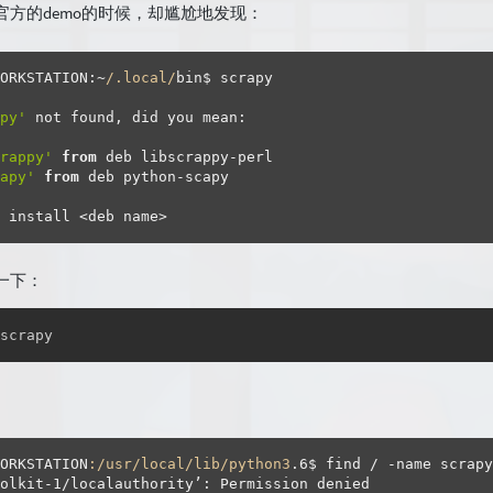
方的demo的时候，却尴尬地发现：
ORKSTATION:~
/.local/
bin$ scrapy

py'
 not found, did you mean:

rappy'
from
 deb libscrappy-perl

apy'
from
 deb python-scapy

 install <deb name>
一下：
scrapy
WORKSTATION
:/usr/local/lib/python3
.
6
olkit-
1