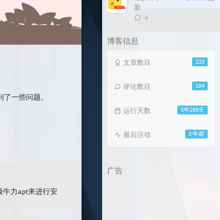
新
评
4
论
数：
博客信息
文章数目
223
评论数目
184
到了一些问题。
运行天数
5年269天
最后活动
3 年前
广告
牛力apt来进行安