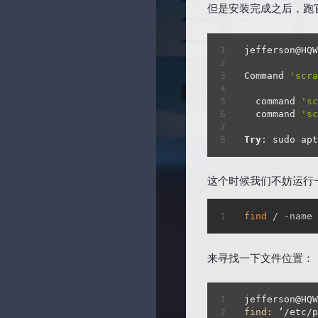
但是安装完成之后，跑官
时光机
Sanakeyの小站
追过的番
幻夜のblog
jefferson@HQW
时间线
无限·领域
Command 
'scra
神龙章轩
  command 
'sc
  command 
'sc
NiceBowl
Try
: sudo apt
SDL
这个时候我们不妨运行
OhYee
十织のblog
find
 / -name 
来寻找一下文件位置：
jefferson@HQ
find:
 ‘/etc/p