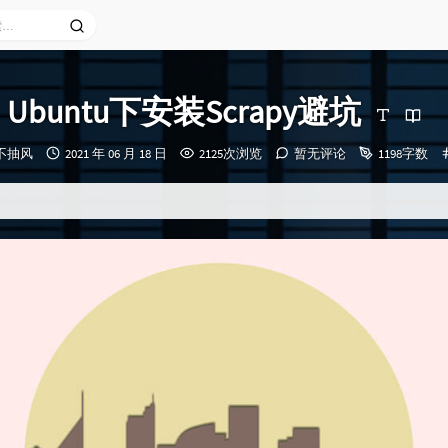
Ubuntu下安装Scrapy避坑
发
永不抽风
2021 年 06 月 18 日
2125次浏览
暂无评论
1198字数
布
时
间：