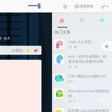
闲言碎语
热
最
随
热门文章
门
新
机
文
评
文
分
技术
Clash 入土为安
章
论
章
类：
评
26
分享到：
论
数：
GAN（对抗生成网络）的
基本原理以及数学证明
评
10
论
数：
记录 | 腾讯云COS被打33T
评
7
论
数：
Stern-Brocot Tree 性质的证
明
评
5
论
数：
瞎折腾 | KirinShiKi插件再更