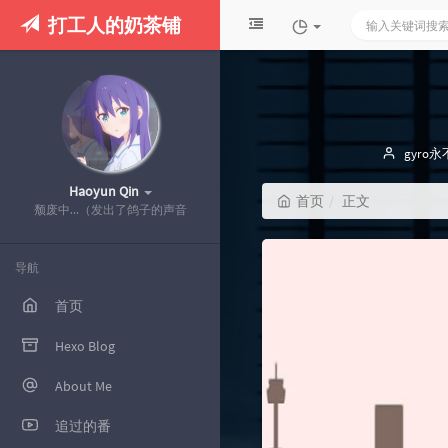
打工人的奶茶铺
博
gyro
主：
Haoyun Qin
首页
正文
颓废中...（发出了鸽子的声音
导航
首页
Hexo Blog
About Me
追过的番