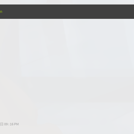
n
09 : 16 PM