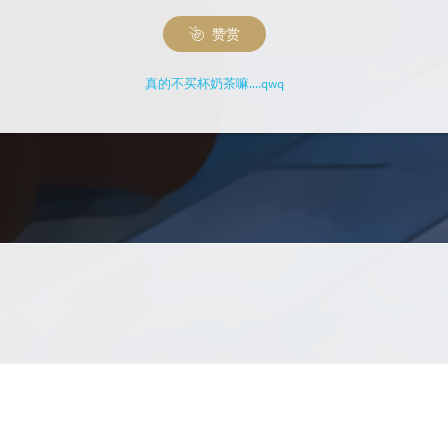
赞赏
真的不买杯奶茶嘛....qwq