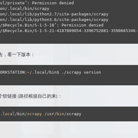
sl/private’: Permission denied

on/.local/bin/scrapy

on/.local/lib/python2.
7
/site-packages/scrapy

on/.local/lib/python3.
6
/$Recycle.Bin/S-
1
-
5
-
18
/$Recycle.Bin/S-
1
-
5
-
21
-
4187809054
-
3396752881
-
3590665346
-
去，看一下版本：
WORKSTATION
:~/
.local/bin$ ./scrapy version

软链接 (路径根据自己的来)：
.local/
bin
/scrapy /u
sr
/bin/
scrapy