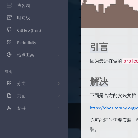
博客园
时间线
GitHub (Part)
Periodicity
引言
站点工具
因为最近在做的
proje
百度统计
组成
解决
腾讯云控制台
分类
百度SEO
下面是官方的安装文档
页面
10
Google Adsence
https://docs.scrapy.org/e
GitHub (Part)
友链
12
Google Search
你可能同时需要安装一
留言板
枫亚的Blog
39
装。
技术
友情链接
wennitao