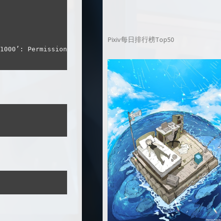
Pixiv每日排行榜Top50
1000
’: Permission denied
