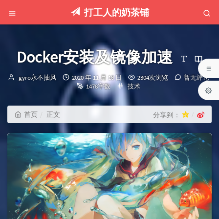
打工人的奶茶铺
Docker安装及镜像加速
博
发
gyro永不抽风
2020 年 11 月 18 日
2304次浏览
暂无评论
主：
布
分
1478字数
技术
时
类：
间：
首页
正文
分享到：