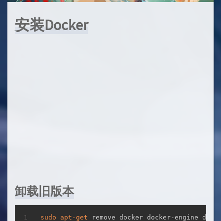
安装Docker
卸载旧版本
复制
sudo
apt-get
 remove docker docker-engine dock