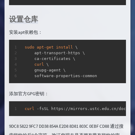
设置仓库
安装apt依赖包：
复制
sudo
apt-get
install
 \

    apt-transport-https \

    ca-certificates \

curl
 \

    gnupg-agent \

    software-properties-common
添加官方GPG密钥：
复制
curl
 -fsSL https://mirrors.ustc.edu.cn/docker
9DC8 5822 9FC7 DD38 854A E2D8 8D81 803C 0EBF CD88 通过搜