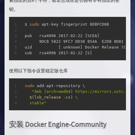
索指纹的后8个字符，验证您现在是否拥有带有指纹的密
钥。
复制
$ 
sudo
 apt-key fingerprint 0EBFCD88

pub   rsa4096 2017-02-22 
[
SCEA
]
      9DC8 5822 9FC7 DD38 854A  E2D8 8D81 803C
uid           
[
 unknown
]
 Docker Release 
(
CE d
sub   rsa4096 2017-02-22 
[
S
]
使用以下指令设置稳定版仓库
复制
sudo
 add-apt-repository \

"deb [arch=amd64] https://mirrors.ustc.edu.
$(
lsb_release -cs
)
 \

  stable"
安装 Docker Engine-Community