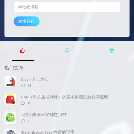
发表评论
热
最
随
门
新
机
热门文章
文
评
文
章
论
章
Clash 入土为安
评
26
论
数：
GAN（对抗生成网络）的基本原理以及数学证明
评
10
论
数：
记录 | 腾讯云COS被打33T
评
7
论
数：
Stern-Brocot Tree 性质的证明