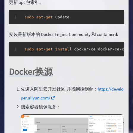
更新 apt 包索引。
复制
sudo
apt-get
 update
安装最新版本的 Docker Engine-Community 和 containerd:
复制
sudo
apt-get
install
 docker-ce docker-ce-cli 
Docker换源
先进入阿里云开发社区,并找到控制台：
https://develo
per.aliyun.com/
搜索容器镜像服务：