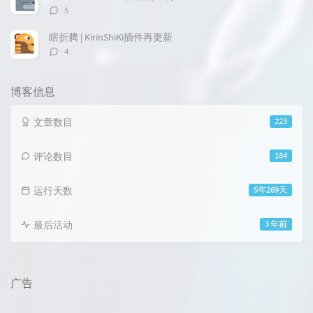
评
5
论
数：
瞎折腾 | KirinShiKi插件再更新
评
4
论
数：
博客信息
文章数目
223
评论数目
184
运行天数
5年269天
最后活动
3 年前
广告