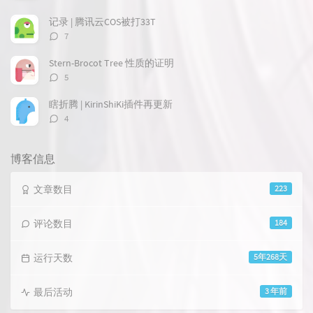
论
数：
记录 | 腾讯云COS被打33T
评
7
论
数：
Stern-Brocot Tree 性质的证明
评
5
论
数：
瞎折腾 | KirinShiKi插件再更新
评
4
论
数：
博客信息
文章数目
223
评论数目
184
运行天数
5年268天
最后活动
3 年前