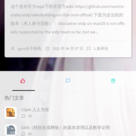
这个是在官方repo下的非官方wiki: https://github.com/neutrin
olabs/xrdp/wiki/Building-on-OSX-(not-official) 下面为这当前的
版本（本人参与贡献）： Disclaimer xrdp on macOS is not offic
ially supported by the xrdp team so far, but we...
gyro永不抽风
2021 年 04 月 07 日
1 条评论
热
最
随
门
新
机
热门文章
文
评
文
章
论
章
Clash 入土为安
评
26
论
数：
GAN（对抗生成网络）的基本原理以及数学证明
评
10