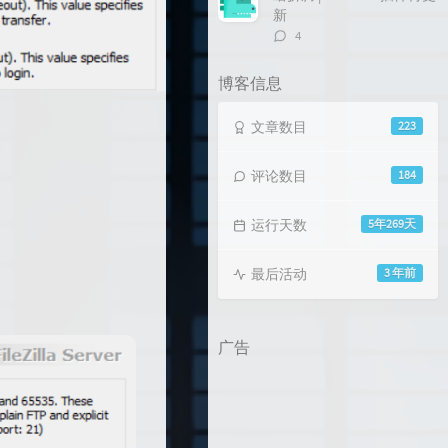
新
评
4
论
数：
博客信息
文章数目
223
评论数目
184
运行天数
5年269天
最后活动
3 年前
广告