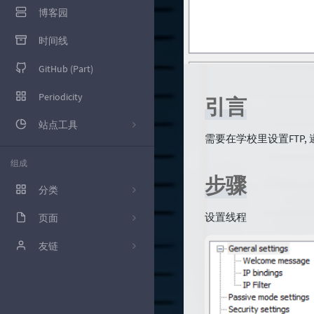
博客园
时间线
GitHub (Part)
Periodicity
引言
站点工具
需要在学校里设置FTP, 遂
百度统计
组成
步骤
腾讯云控制台
分类
百度SEO
设置线程
页面
10
Google Adsence
GitHub (Part)
友链
12
Google Search
留言板
枫亚的Blog
39
技术
友情链接
wennitao