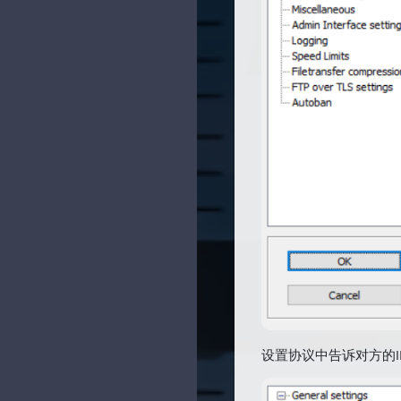
时光机
Sanakeyの小站
追过的番
幻夜のblog
时间线
无限·领域
神龙章轩
NiceBowl
SDL
OhYee
十织のblog
设置协议中告诉对方的I