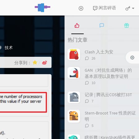
闲言碎语
热
最
随
热门文章
门
新
机
文
评
文
分
技术
Clash 入土为安
章
论
章
类：
评
26
分享到：
论
数：
GAN（对抗生成网络）的
基本原理以及数学证明
评
10
论
数：
记录 | 腾讯云COS被打33T
评
7
论
数：
Stern-Brocot Tree 性质的证
明
评
5
论
数：
瞎折腾 | KirinShiKi插件再更