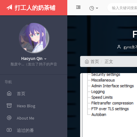
打工人的奶茶铺
博
gyro
主：
Haoyun Qin
首页
正文
颓废中...（发出了鸽子的声音
导航
首页
Hexo Blog
About Me
追过的番