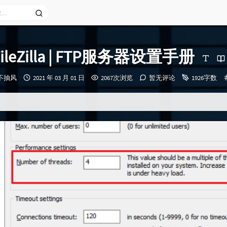
FileZilla | FTP服务器设置手册
发
永不抽风
2021 年 03 月 01 日
2067次浏览
暂无评论
1926字数
布
时
间：