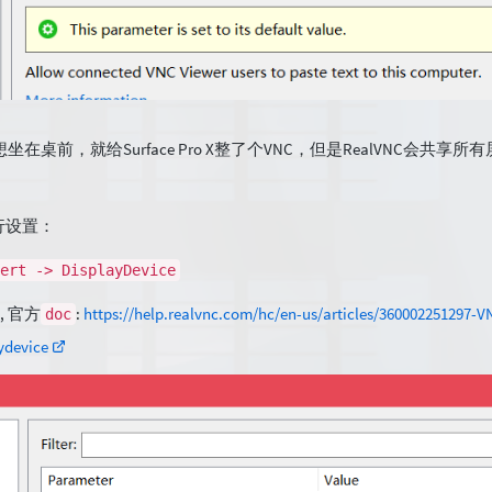
想坐在桌前，就给Surface Pro X整了个VNC，但是RealVNC会共
行设置：
ert -> DisplayDevice
, 官方
:
https://help.realvnc.com/hc/en-us/articles/360002251297-
doc
ydevice