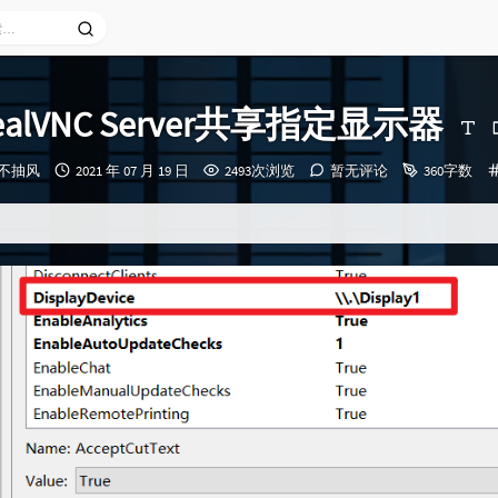
ealVNC Server共享指定显示器
发
永不抽风
2021 年 07 月 19 日
2493次浏览
暂无评论
360字数
布
时
间：