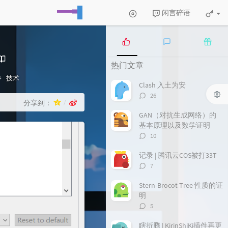
闲言碎语
热
最
随
热门文章
门
新
机
文
评
文
分
技术
Clash 入土为安
章
论
章
类：
评
26
分享到：
论
数：
GAN（对抗生成网络）的
基本原理以及数学证明
评
10
论
数：
记录 | 腾讯云COS被打33T
评
7
论
数：
Stern-Brocot Tree 性质的证
明
评
5
论
数：
瞎折腾 | KirinShiKi插件再更