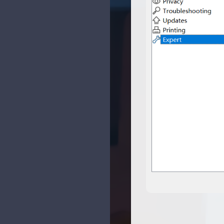
时光机
Sanakeyの小站
追过的番
幻夜のblog
时间线
无限·领域
神龙章轩
NiceBowl
SDL
OhYee
十织のblog