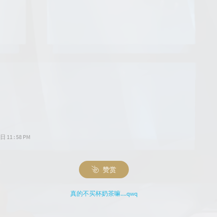
11 : 58 PM
赞赏
真的不买杯奶茶嘛....qwq