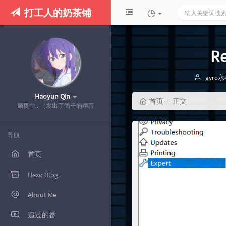
打工人的奶茶铺
R
博
gyro
主：
Haoyun Qin
首页
正文
颓废中...（发出了鸽子的声音
导航
首页
Hexo Blog
About Me
追过的番