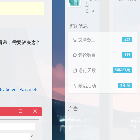
新
评
4
论
数：
博客信息
文章数目
223
享所有屏幕，需要解决这个
评论数目
184
运行天数
5年267天
最后活动
3 年前
VNC-Server-Parameter-
广告