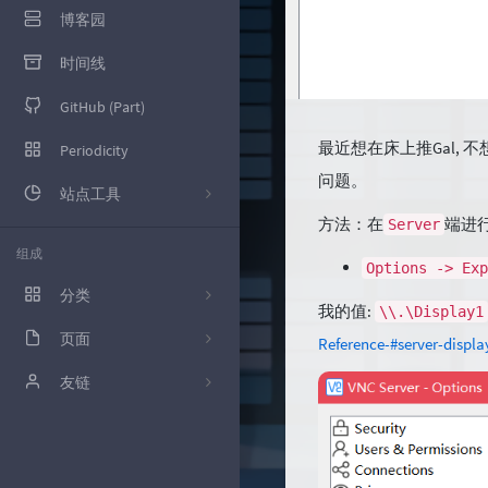
博客园
时间线
GitHub (Part)
最近想在床上推Gal, 不
Periodicity
问题。
站点工具
方法：在
端进
Server
百度统计
组成
Options -> Exp
腾讯云控制台
分类
我的值:
\\.\Display1
百度SEO
页面
10
Reference-#server-displa
Google Adsence
GitHub (Part)
友链
12
Google Search
留言板
枫亚的Blog
39
技术
友情链接
wennitao