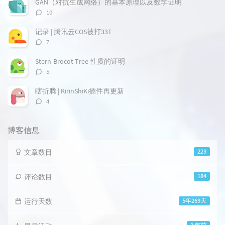
GAN（对抗生成网络）的基本原理以及数学证明
评
10
论
数：
记录 | 腾讯云COS被打33T
评
7
论
数：
Stern-Brocot Tree 性质的证明
评
5
论
数：
瞎折腾 | KirinShiKi插件再更新
评
4
论
数：
博客信息
文章数目
223
评论数目
184
运行天数
5年269天