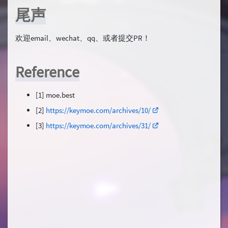
尾声
欢迎email、wechat、qq、或者提交PR！
Reference
[1] moe.best
[2]
https://keymoe.com/archives/10/
[3]
https://keymoe.com/archives/31/