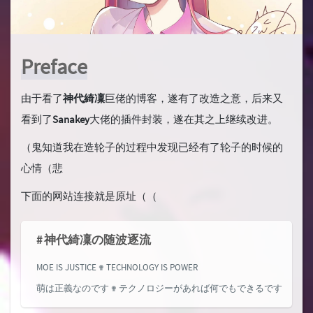
Preface
由于看了
神代綺凜
巨佬的博客，遂有了改造之意，后来又
看到了
Sanakey
大佬的插件封装，遂在其之上继续改进。
（鬼知道我在造轮子的过程中发现已经有了轮子的时候的
心情（悲
下面的网站连接就是原址（（
# 神代綺凜の随波逐流
MOE IS JUSTICE ✟ TECHNOLOGY IS POWER
萌は正義なのです ✟ テクノロジーがあれば何でもできるです