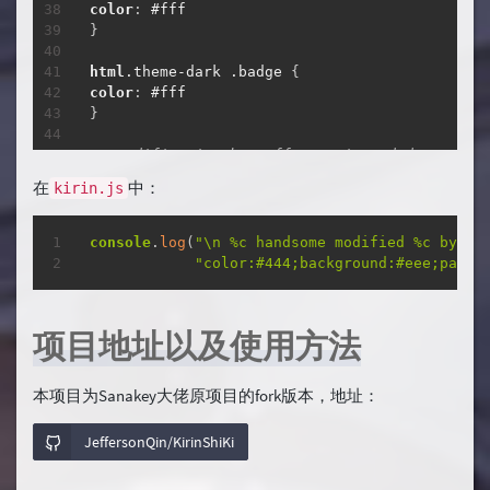
color
:
#fff
}
html
.theme-dark
.badge
{
color
:
#fff
}
/* Modification by JeffersonQin ended*/
在
中：
kirin.js
复制
console
.
log
(
"\n %c handsome modified %c by Je
"color:#444;background:#eee;paddi
项目地址以及使用方法
本项目为Sanakey大佬原项目的fork版本，地址：
JeffersonQin/KirinShiKi