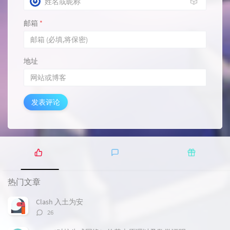
🎲
邮箱
*
地址
发表评论
热
最
随
门
新
机
热门文章
文
评
文
章
论
章
Clash 入土为安
评
26
论
数：