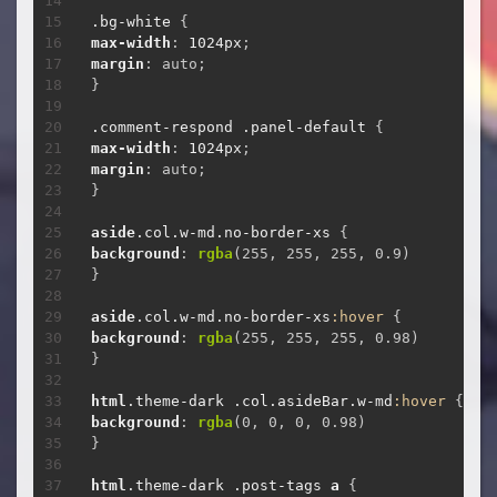
.bg-white
{
max-width
:
1024px
;
margin
:
 auto
;
}
.comment-respond
.panel-default
{
max-width
:
1024px
;
margin
:
 auto
;
}
aside
.col
.w-md
.no-border-xs
{
background
:
rgba
(
255, 255, 255, 0.9
)
}
aside
.col
.w-md
.no-border-xs
:hover
{
background
:
rgba
(
255, 255, 255, 0.98
)
}
html
.theme-dark
.col
.asideBar
.w-md
:hover
{
background
:
rgba
(
0, 0, 0, 0.98
)
}
html
.theme-dark
.post-tags
a
{