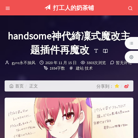
打工人的奶茶铺
handsome神代綺凜式魔改主
题插件再魔改
博
发
gyro永不抽风
2020 年 11 月 15 日
3303次浏览
暂无评论
主：
布
分
1934字数
建站
技术
时
类：
间：
首页
正文
分享到：