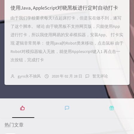
使用Java, AppleScript对晓黑板进行定时自动打卡
由于我们学校要求每天7点起床打卡，但是实在做不到，遂写
了这个脚本。 绪论 由于晓黑板不支持网页版，只能使用App
进行打卡，所以我使用网易的安卓模拟器，安装App。 打卡实
现 逻辑非常简单： 使用java的Robot类来移动，点击鼠标 由于
Robot对模拟器输入无效，就使用Applescript键入1 再点击一
次按钮，完成打卡
gyro永不抽风
2020 年 02 月 28 日
暂无评论
热
最
随
门
新
机
热门文章
文
评
文