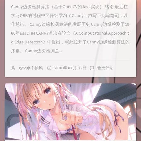
Canny边缘检测算法（基于OpenCV的Java实现） 绪论 最近在
学习ORB的过程中又仔细学习了Canny，故写下此篇笔记，以
作总结。 Canny边缘检测算法的发展历史 Canny边缘检测于19
86年由JOHN CANNY首次在论文《A Computational Approach t
o Edge Detection》中提出，就此拉开了Canny边缘检测算法的
序幕。 Canny边缘检测是...
gyro永不抽风
2020 年 03 月 05 日
暂无评论