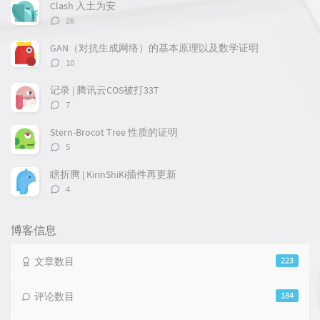
章
论
章
Clash 入土为安
评
26
论
数：
GAN（对抗生成网络）的基本原理以及数学证明
评
10
论
数：
记录 | 腾讯云COS被打33T
评
7
论
数：
Stern-Brocot Tree 性质的证明
评
5
论
数：
瞎折腾 | KirinShiKi插件再更新
评
4
论
数：
博客信息
文章数目
223
评论数目
184