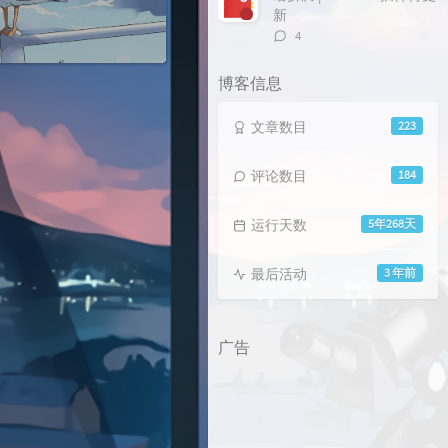
新
评
4
论
数：
博客信息
文章数目
223
评论数目
184
运行天数
5年268天
最后活动
3 年前
广告