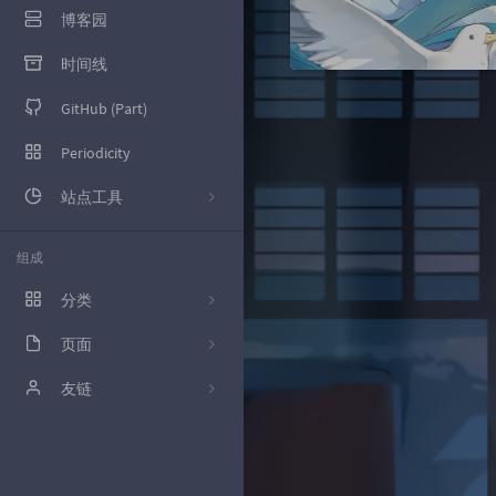
博客园
时间线
GitHub (Part)
Periodicity
站点工具
百度统计
组成
腾讯云控制台
分类
百度SEO
页面
10
Google Adsence
GitHub (Part)
友链
12
Google Search
留言板
枫亚的Blog
39
技术
友情链接
wennitao