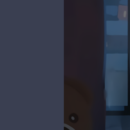
时光机
Sanakeyの小站
追过的番
幻夜のblog
时间线
无限·领域
神龙章轩
NiceBowl
SDL
OhYee
十织のblog