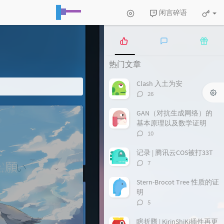
闲言碎语
热
最
随
热门文章
门
新
机
文
评
文
Clash 入土为安
章
论
章
评
26
论
数：
GAN（对抗生成网络）的
基本原理以及数学证明
评
10
论
数：
记录 | 腾讯云COS被打33T
评
7
论
数：
Stern-Brocot Tree 性质的证
明
评
5
论
数：
瞎折腾 | KirinShiKi插件再更