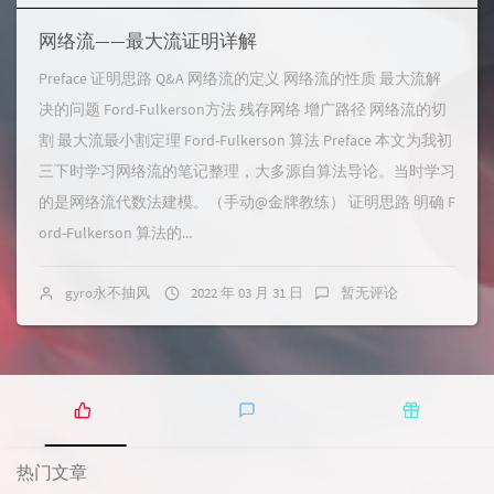
网络流——最大流证明详解
Preface 证明思路 Q&A 网络流的定义 网络流的性质 最大流解
决的问题 Ford-Fulkerson方法 残存网络 增广路径 网络流的切
割 最大流最小割定理 Ford-Fulkerson 算法 Preface 本文为我初
三下时学习网络流的笔记整理，大多源自算法导论。当时学习
的是网络流代数法建模。（手动@金牌教练） 证明思路 明确 F
ord-Fulkerson 算法的...
gyro永不抽风
2022 年 03 月 31 日
暂无评论
热
最
随
门
新
机
热门文章
文
评
文