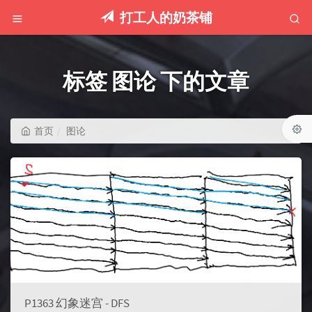
打工人的奶茶铺
标签 图论 下的文章
首页
图论
P1363 幻象迷宫 - DFS