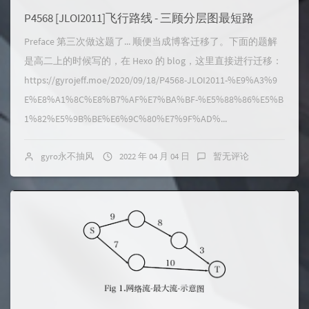
P4568 [JLOI2011]飞行路线 - 三顾分层图最短路
Preface 第三次做这题了... 顺便当成博客迁移了。下面的题解
是高二上的时候写的，在 Hexo 的 blog，这里直接进行迁移：
https://gyrojeff.moe/2020/09/18/P4568-JLOI2011-%E9%A3%9
E%E8%A1%8C%E8%B7%AF%E7%BA%BF-%E5%88%86%E5%B
1%82%E5%9B%BE%E6%9C%80%E7%9F%AD%...
gyro永不抽风
2022 年 04 月 04 日
暂无评论