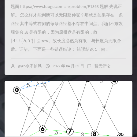
题面 https://www.luogu.com.cn/problem/P1363 题解 先说正
解。 怎么样才能判断可以无限延伸呢？那就是如果存在一条
路径 其中等式右侧的每条路径都不存在中间点。我们不难发
A
现集合
是有限的，因为原棋盘是有限的，故
|
A
∪
{
S
,
T
}
|
≤
n
m
。故长度必然为有限，与长度为无限矛
盾。证毕。 下面是一些错误结论： 错误结论 1：向...
gyro永不抽风
2022 年 04 月 09 日
暂无评论