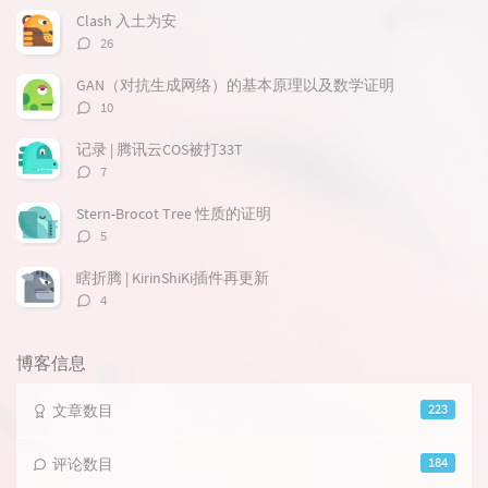
章
论
章
Clash 入土为安
评
26
论
数：
GAN（对抗生成网络）的基本原理以及数学证明
评
10
论
数：
记录 | 腾讯云COS被打33T
评
7
论
数：
Stern-Brocot Tree 性质的证明
评
5
论
数：
瞎折腾 | KirinShiKi插件再更新
评
4
论
数：
博客信息
文章数目
223
评论数目
184