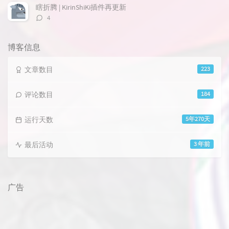
数：
瞎折腾 | KirinShiKi插件再更新
评
4
论
数：
博客信息
文章数目
223
评论数目
184
运行天数
5年270天
最后活动
3 年前
广告