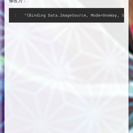
修改为：
复制
"{Binding Data.ImageSource, Mode=OneWay, Sour