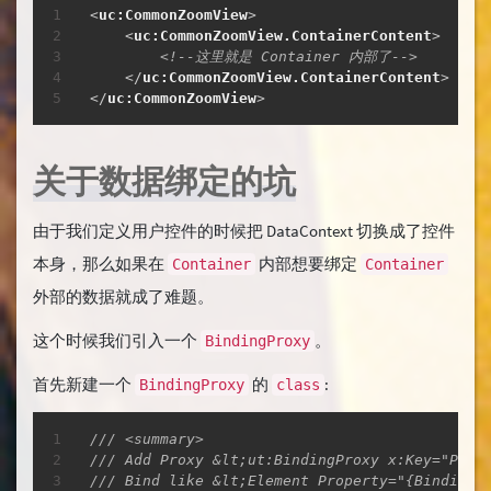
复制
<
uc:
CommonZoomView
>
<
uc:
CommonZoomView.ContainerContent
>
<!--这里就是 Container 内部了-->
</
uc:
CommonZoomView.ContainerContent
>
</
uc:
CommonZoomView
>
关于数据绑定的坑
由于我们定义用户控件的时候把 DataContext 切换成了控件
本身，那么如果在
内部想要绑定
Container
Container
外部的数据就成了难题。
这个时候我们引入一个
。
BindingProxy
首先新建一个
的
:
BindingProxy
class
复制
/// <summary>
/// Add Proxy &lt;ut:BindingProxy x:Key="Prox
/// Bind like &lt;Element Property="{Binding 