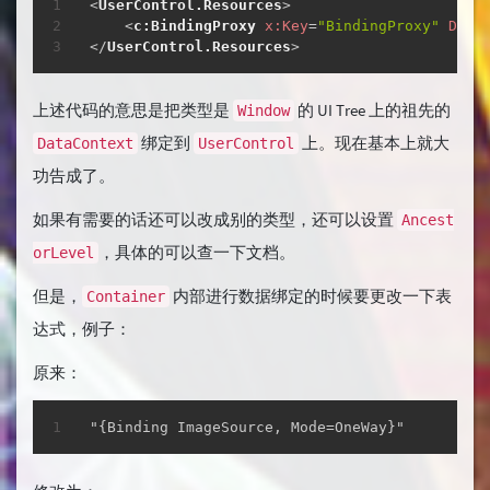
<
UserControl.Resources
>
<
c:
BindingProxy
x:
Key
=
"
BindingProxy
"
Data
</
UserControl.Resources
>
上述代码的意思是把类型是
的 UI Tree 上的祖先的
Window
绑定到
上。现在基本上就大
DataContext
UserControl
功告成了。
如果有需要的话还可以改成别的类型，还可以设置
Ancest
，具体的可以查一下文档。
orLevel
但是，
内部进行数据绑定的时候要更改一下表
Container
达式，例子：
原来：
复制
"{Binding ImageSource, Mode=OneWay}"