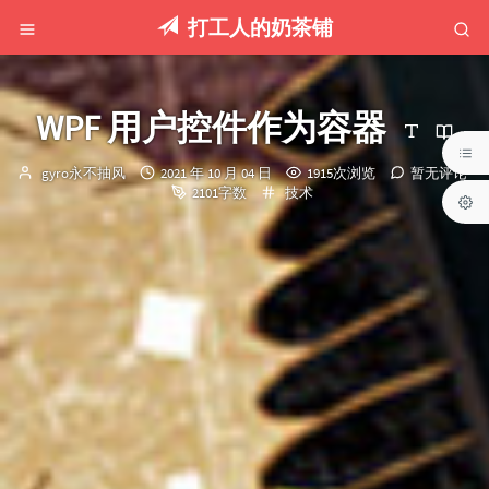
打工人的奶茶铺
WPF 用户控件作为容器
博
发
gyro永不抽风
2021 年 10 月 04 日
1915次浏览
暂无评论
主：
布
分
2101字数
技术
时
类：
间：