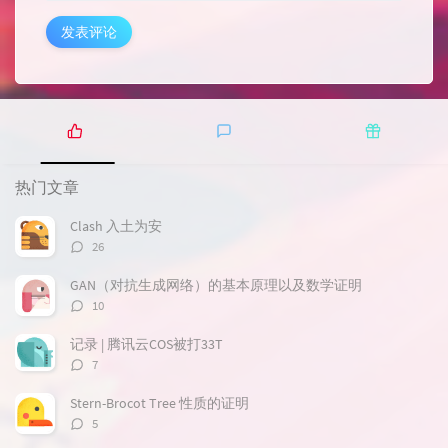
发表评论
热
最
随
门
新
机
热门文章
文
评
文
章
论
章
Clash 入土为安
评
26
论
数：
GAN（对抗生成网络）的基本原理以及数学证明
评
10
论
数：
记录 | 腾讯云COS被打33T
评
7
论
数：
Stern-Brocot Tree 性质的证明
评
5
论