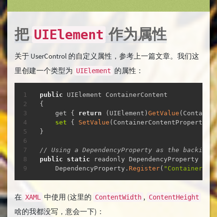
把
作为属性
UIElement
关于 UserControl 的自定义属性，参考上一篇文章。我们这
里创建一个类型为
的属性：
UIElement
复制
public
{
    get 
{
return
(
UIElement
)
GetValue
(
Containe
set
{
SetValue
(
ContainerContentProperty
,
 
}
// Using a DependencyProperty as the backing 
public
static
 readonly DependencyProperty Con
    DependencyProperty
.
Register
(
"ContainerCon
在
中使用 (这里的
,
XAML
ContentWidth
ContentHeight
啥的我都没写，意会一下)：