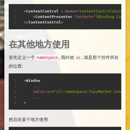
复制
<
ContentControl
x:
Name
=
"
ContentControlInstanc
<
ContentPresenter
Content
=
"
{Binding Conta
</
ContentControl
>
在其他地方使用
首先定义一个
, 我叫他
, 就是那个控件所在
namespace
uc
的位置:
复制
<
Window
...
xmlns:
uc
=
"
clr-namespace:YuzuMarker.Contro
...
>
然后在某个地方使用