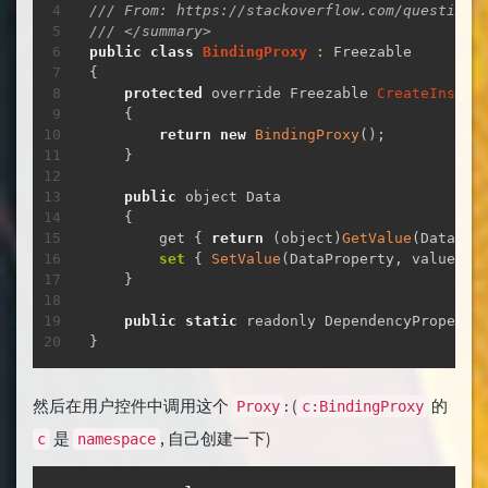
/// From: https://stackoverflow.com/questions
/// </summary>
public
class
BindingProxy
:
{
protected
 override Freezable 
CreateInstan
{
return
new
BindingProxy
(
)
;
}
public
 object Data

{
        get 
{
return
(
object
)
GetValue
(
DataPro
set
{
SetValue
(
DataProperty
,
 value
)
;
}
public
static
 readonly DependencyProperty
}
然后在用户控件中调用这个
: (
的
Proxy
c:BindingProxy
是
, 自己创建一下)
c
namespace
复制