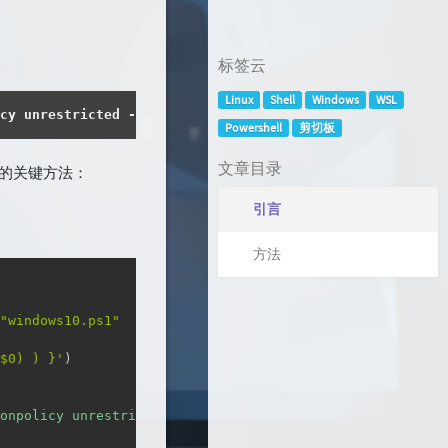
标签云
Linux
Shell
Windows
WSL
cy
unrestricted
-file
windows10
.ps1
Powershell
剪切板
文章目录
的关键方法：
引言
方法
复制
"windows10.ps1"
$0
)
)
}
'
)
onpolicy unrestricted -file 
$(
wslpath -w 
$scriptPath
)
$(