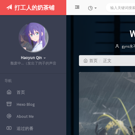
打工人的奶茶铺
博
gyro
主：
Haoyun Qin
首页
正文
颓废中...（发出了鸽子的声音
导航
首页
Hexo Blog
About Me
追过的番