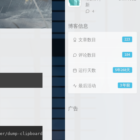
新
评
4
论
数：
博客信息
文章数目
223
评论数目
184
运行天数
5年268天
最后活动
3 年前
广告
复制
er/dump-clipboard-png.ps1
