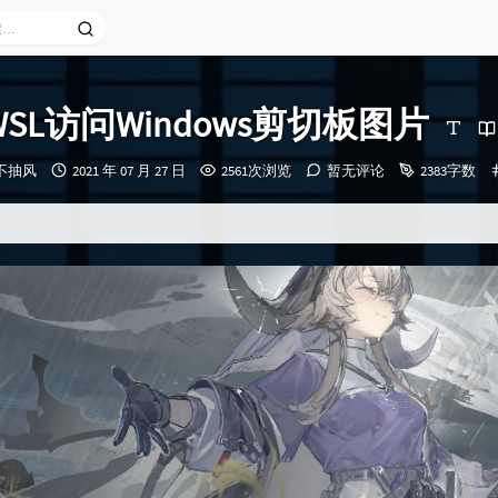
WSL访问Windows剪切板图片
发
永不抽风
2021 年 07 月 27 日
2561次浏览
暂无评论
2383字数
布
时
间：