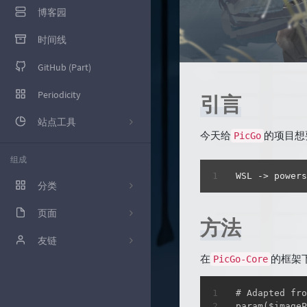
博客园
时间线
GitHub (Part)
Periodicity
引言
站点工具
今天给
的项目想
PicGo
百度统计
组成
WSL -> powe
腾讯云控制台
分类
百度SEO
页面
10
方法
Google Adsence
GitHub (Part)
友链
12
在
的框架
Google Search
PicGo-Core
留言板
枫亚的Blog
39
# Adapted fro
技术
友情链接
wennitao
param($imageP