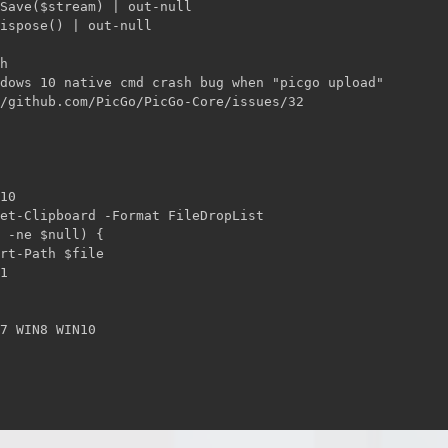
Save($stream) | out-null

ispose() | out-null

h

dows 10 native cmd crash bug when "picgo upload"

/github.com/PicGo/PicGo-Core/issues/32

10

et-Clipboard -Format FileDropList

 -ne $null) {

rt-Path $file

1

7 WIN8 WIN10
