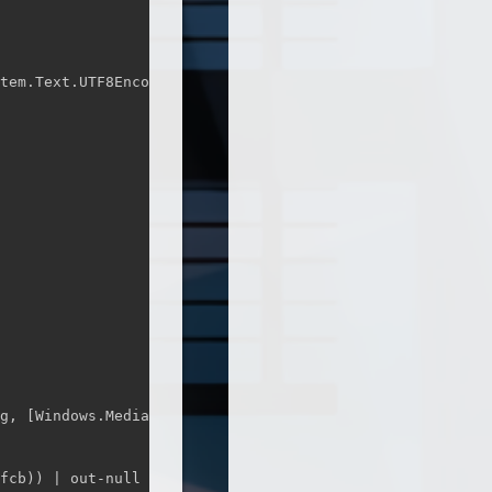
tem.Text.UTF8Encoding

g, [Windows.Media.PixelFormats]::Rgb24, $null, 0)

fcb)) | out-null
