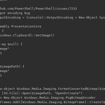
hub.com/PowerShell/PowerShell/issues/7233

put encoding bug

putEncoding = [console]::OutputEncoding = New-Object Sys
embly PresentationCore

 {

indows.Clipboard]::GetImage()

-eq $null) {

mage"

1

$imagePath) {

mage"

1

w-object Windows.Media.Imaging.FormatConvertedBitmap($im
 [IO.File]::Open($imagePath, "OpenOrCreate")

= New-Object Windows.Media.Imaging.PngBitmapEncoder

Frames.Add([Windows.Media.Imaging.BitmapFrame]::Create($