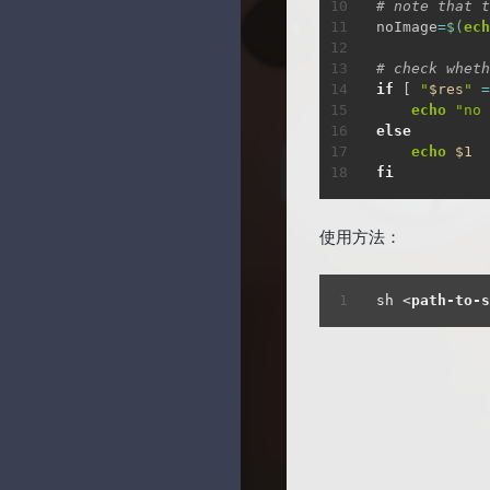
# note that t
noImage
=
$(
ech
# check wheth
if
[
"
$res
"
=
echo
"no 
else
echo
$1
fi
使用方法：
sh 
<
path-to-s