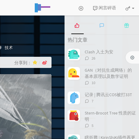
闲言碎语
热
最
随
热门文章
门
新
机
文
评
文
分
技术
Clash 入土为安
章
论
章
类：
评
26
分享到：
论
数：
GAN（对抗生成网络）的
基本原理以及数学证明
评
10
论
数：
记录 | 腾讯云COS被打33T
评
7
论
数：
Stern-Brocot Tree 性质的证
明
评
5
论
数：
瞎折腾 | KirinShiKi插件再更