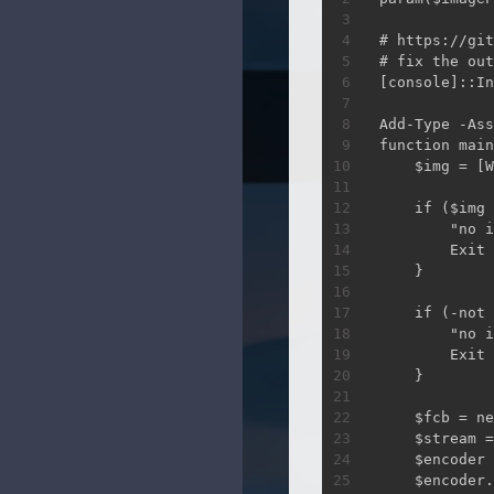
时光机
Sanakeyの小站
# https://git
# fix the out
追过的番
幻夜のblog
[console]::In
时间线
无限·领域
Add-Type -Ass
function main
神龙章轩
    $img = [W
NiceBowl
    if ($img 
        "no i
SDL
        Exit 
    }

OhYee
    if (-not 
十织のblog
        "no i
        Exit 
    }

    $fcb = ne
    $stream =
    $encoder 
    $encoder.