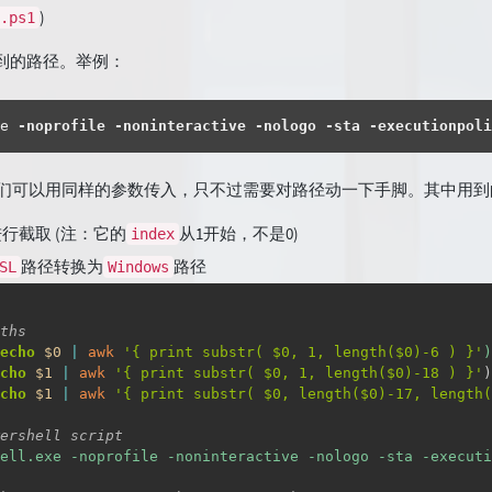
)
.ps1
到的路径。举例：
e
-noprofile
-noninteractive
-nologo
-sta
-executionpoli
们可以用同样的参数传入，只不过需要对路径动一下手脚。其中用到
行截取 (注：它的
从1开始，不是0)
index
路径转换为
路径
SL
Windows
ths
echo
$0
|
awk
'
{
 print substr
(
 $0, 1, length
(
$0
)
-6 
)
}
'
)
cho
$1
|
awk
'
{
 print substr
(
 $0, 1, length
(
$0
)
-18 ) }'
)
cho
$1
|
awk
'
{
 print substr
(
 $0, length
(
$0
)
-17, length
(
ershell script
ell.exe -noprofile -noninteractive -nologo -sta -executi