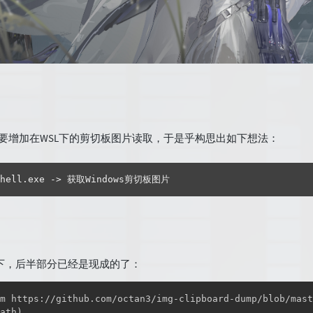
要增加在WSL下的剪切板图片读取，于是乎构思出如下想法：
rshell.exe -> 获取Windows剪切板图片
下，后半部分已经是现成的了：
m https://github.com/octan3/img-clipboard-dump/blob/mast
ath)
