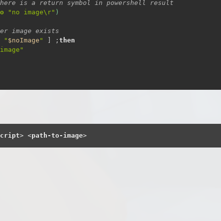
here is a return symbol in powershell result
o
"no image\r"
)
er image exists
"
$noImage
"
]
;
then
image"
cript
>
<
path-to-image
>