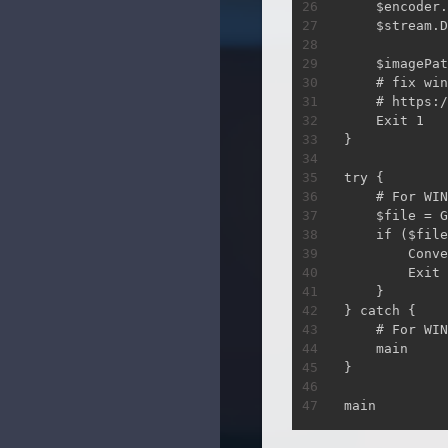
    $encoder.
    $stream.D
    $imagePat
    # fix win
    # https:/
    Exit 1

}

try {

    # For WIN
    $file = G
    if ($file
        Conve
        Exit 
    }

} catch {

    # For WIN
    main

}

main