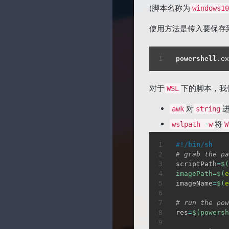
(脚本名称为
windows10
使用方法是传入要保存
powershell
.ex
对于
下的脚本，我
WSL
对
进
awk
string
将
wslpath -w
W
#!/bin/sh
# grab the pa
scriptPath
=
$(
imagePath=
$(
e
imageName
=
$(
e
# run the pow
res
=
$(
powersh