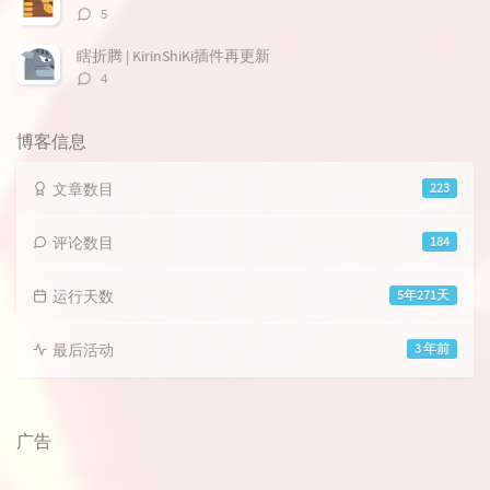
评
5
论
数：
瞎折腾 | KirinShiKi插件再更新
评
4
论
数：
博客信息
文章数目
223
评论数目
184
运行天数
5年271天
最后活动
3 年前
广告