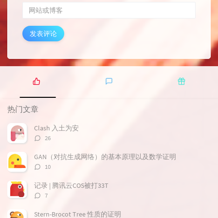
发表评论
热
最
随
门
新
机
热门文章
文
评
文
章
论
章
Clash 入土为安
评
26
论
数：
GAN（对抗生成网络）的基本原理以及数学证明
评
10
论
数：
记录 | 腾讯云COS被打33T
评
7
论
数：
Stern-Brocot Tree 性质的证明