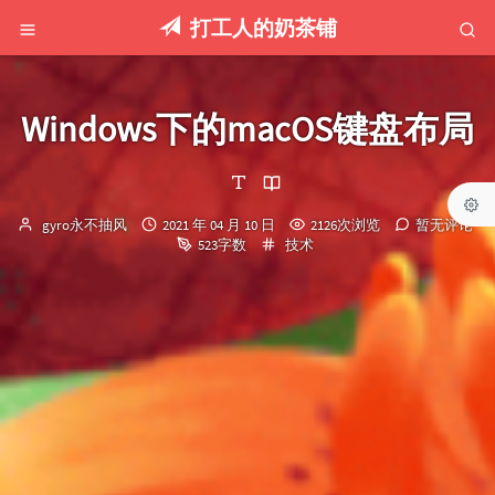
打工人的奶茶铺
Windows下的macOS键盘布局
博
发
gyro永不抽风
2021 年 04 月 10 日
2126次浏览
暂无评论
主：
布
分
523字数
技术
时
类：
间：