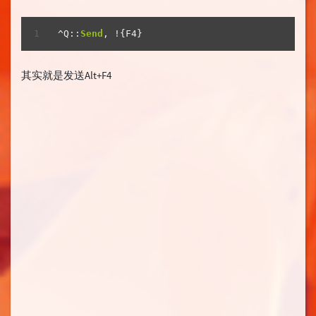
^Q::
Send
, !{F4}
其实就是发送Alt+F4