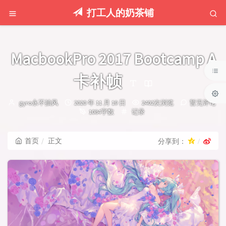
打工人的奶茶铺
MacbookPro 2017 Bootcamp A
卡补帧
博
发
gyro永不抽风
2020 年 11 月 19 日
2402次浏览
暂无评论
主：
布
分
1084字数
记录
时
类：
间：
首页
正文
分享到：