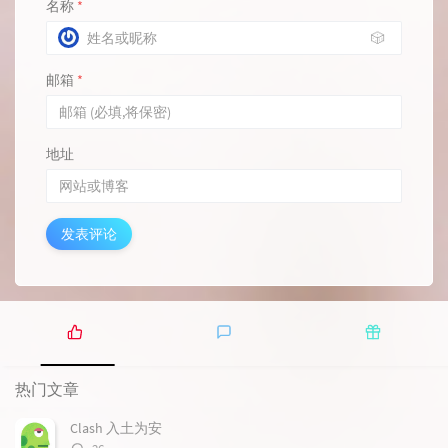
名称
*
🎲
邮箱
*
地址
发表评论
热
最
随
门
新
机
热门文章
文
评
文
章
论
章
Clash 入土为安
评