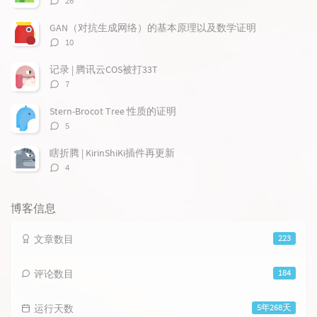
26
论
数：
GAN（对抗生成网络）的基本原理以及数学证明
评
10
论
数：
记录 | 腾讯云COS被打33T
评
7
论
数：
Stern-Brocot Tree 性质的证明
评
5
论
数：
瞎折腾 | KirinShiKi插件再更新
评
4
论
数：
博客信息
文章数目
223
评论数目
184
运行天数
5年268天