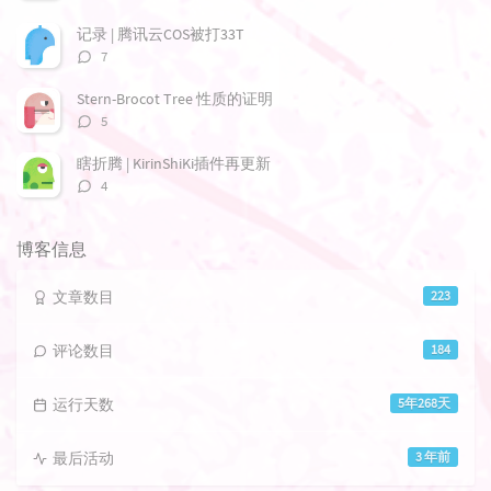
论
数：
记录 | 腾讯云COS被打33T
评
7
论
数：
Stern-Brocot Tree 性质的证明
评
5
论
数：
瞎折腾 | KirinShiKi插件再更新
评
4
论
数：
博客信息
文章数目
223
评论数目
184
运行天数
5年268天
最后活动
3 年前