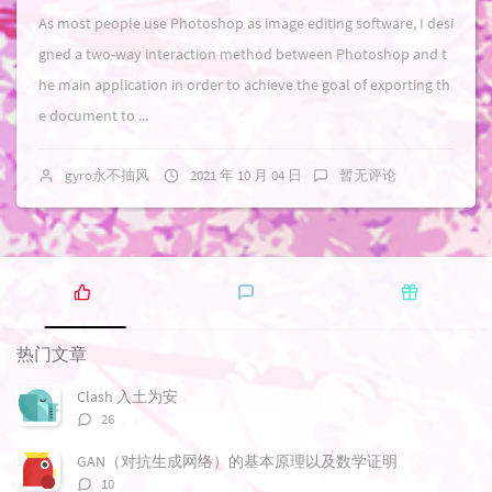
As most people use Photoshop as image editing software, I desi
gned a two-way interaction method between Photoshop and t
he main application in order to achieve the goal of exporting th
e document to ...
gyro永不抽风
2021 年 10 月 04 日
暂无评论
热
最
随
门
新
机
热门文章
文
评
文
章
论
章
Clash 入土为安
评
26
论
数：
GAN（对抗生成网络）的基本原理以及数学证明
评
10