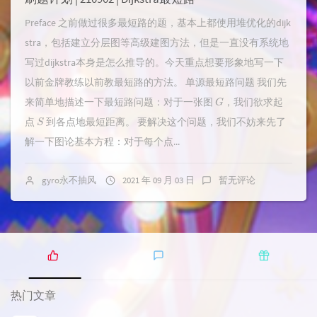
Preface 之前做过很多最短路的题，基本上都使用堆优化的dijk
stra，包括建立分层图等高级建图方法，但是一直没有系统地
写过dijkstra本身是怎么推导的。今天重点想要形象地写一下
以前金牌教练以前教最短路的方法。 单源最短路问题 我们先
G
来简单地描述一下最短路问题：对于一张图
，我们欲求起
S
点
到各点地最短距离。 要解决这个问题，我们不妨来先了
解一下图论基本方程：对于每个点...
gyro永不抽风
2021 年 09 月 03 日
暂无评论
热
最
随
门
新
机
热门文章
文
评
文