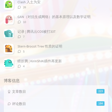
章
论
章
Clash 入土为安
评
26
论
数：
GAN（对抗生成网络）的基本原理以及数学证明
评
10
论
数：
记录 | 腾讯云COS被打33T
评
7
论
数：
Stern-Brocot Tree 性质的证明
评
5
论
数：
瞎折腾 | KirinShiKi插件再更新
评
4
论
数：
博客信息
文章数目
223
评论数目
184