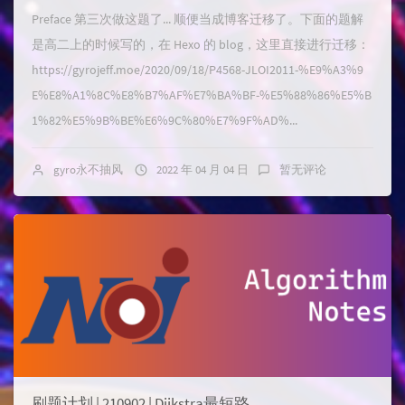
Preface 第三次做这题了... 顺便当成博客迁移了。下面的题解
是高二上的时候写的，在 Hexo 的 blog，这里直接进行迁移：
https://gyrojeff.moe/2020/09/18/P4568-JLOI2011-%E9%A3%9
E%E8%A1%8C%E8%B7%AF%E7%BA%BF-%E5%88%86%E5%B
1%82%E5%9B%BE%E6%9C%80%E7%9F%AD%...
gyro永不抽风
2022 年 04 月 04 日
暂无评论
刷题计划 | 210902 | Dijkstra最短路