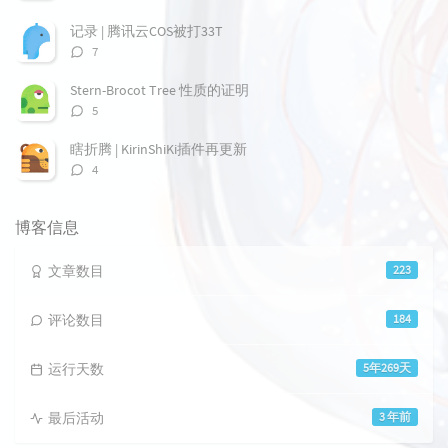
论
数：
记录 | 腾讯云COS被打33T
评
7
论
数：
Stern-Brocot Tree 性质的证明
评
5
论
数：
瞎折腾 | KirinShiKi插件再更新
评
4
论
数：
博客信息
文章数目
223
评论数目
184
运行天数
5年269天
最后活动
3 年前