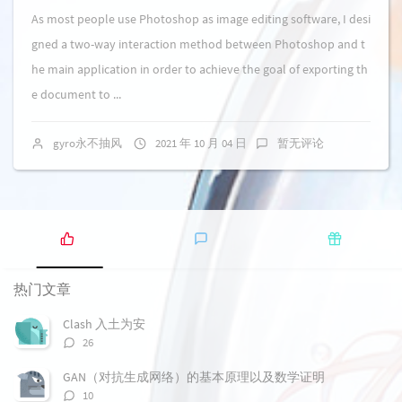
As most people use Photoshop as image editing software, I desi
gned a two-way interaction method between Photoshop and t
he main application in order to achieve the goal of exporting th
e document to ...
gyro永不抽风
2021 年 10 月 04 日
暂无评论
热
最
随
门
新
机
热门文章
文
评
文
章
论
章
Clash 入土为安
评
26
论
数：
GAN（对抗生成网络）的基本原理以及数学证明
评
10