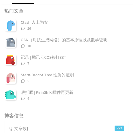
热
最
随
门
新
机
热门文章
文
评
文
章
论
章
Clash 入土为安
评
26
论
数：
GAN（对抗生成网络）的基本原理以及数学证明
评
10
论
数：
记录 | 腾讯云COS被打33T
评
7
论
数：
Stern-Brocot Tree 性质的证明
评
5
论
数：
瞎折腾 | KirinShiKi插件再更新
评
4
论
数：
博客信息
文章数目
223