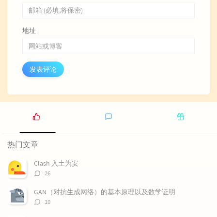
地址
发表评论
热
最
随
门
新
机
热门文章
文
评
文
章
论
章
Clash 入土为安
评
26
论
数：
GAN（对抗生成网络）的基本原理以及数学证明
评
10
论