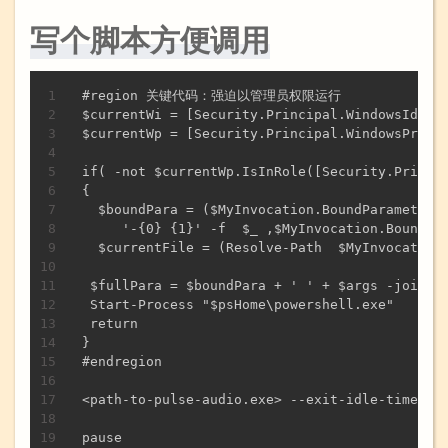
写个脚本方便调用
复制
#region 关键代码：强迫以管理员权限运行

$currentWi = [Security.Principal.WindowsIdenti
$currentWp = [Security.Principal.WindowsPrinci
if( -not $currentWp.IsInRole([Security.Princip
{

  $boundPara = ($MyInvocation.BoundParameters.
     '-{0} {1}' -f  $_ ,$MyInvocation.BoundPar
  $currentFile = (Resolve-Path  $MyInvocation.
 $fullPara = $boundPara + ' ' + $args -join ' 
 Start-Process "$psHome\powershell.exe"   -Arg
 return

}

#endregion

<path-to-pulse-audio.exe> --exit-idle-time=-1 
pause