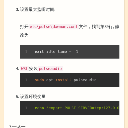
设置最大监听时间:
打开
文件，找到第39行, 修
etc\pulse\daemon.conf
改为
exit
-idle-
time
 = -
1
安装
WSL
pulseaudio
复制
sudo
 apt 
install
 pulseaudio
设置环境变量
复制
echo
'export PULSE_SERVER=tcp:127.0.0.1'