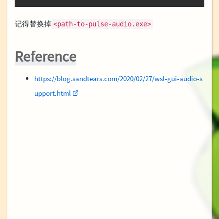
记得替换掉
<path-to-pulse-audio.exe>
Reference
https://blog.sandtears.com/2020/02/27/wsl-gui-audio-s
upport.html