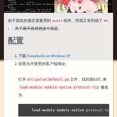
由于朋友的项目需要用到
组件，而我又安利他了
audio
WS
，
为了面子也得把这个搞定
。
L
配置
下载
PulseAudio on Windows
设置允许接受的客户端地址:
打开
文件，找到第61行, 将
etc\pulse\default.pa
修改
load-module module-native-protocol-tcp
为
load
-
module
module
-
native
-protocol-tcp a