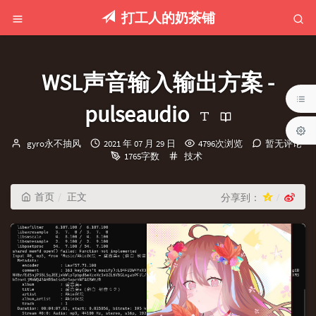
打工人的奶茶铺
WSL声音输入输出方案 -
pulseaudio
博
发
gyro永不抽风
2021 年 07 月 29 日
4796次浏览
暂无评论
主：
布
分
1765字数
技术
时
类：
间：
首页
正文
分享到：