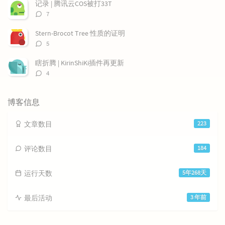
数：
记录 | 腾讯云COS被打33T
评
7
论
数：
Stern-Brocot Tree 性质的证明
评
5
论
数：
瞎折腾 | KirinShiKi插件再更新
评
4
论
数：
博客信息
文章数目
223
评论数目
184
运行天数
5年268天
最后活动
3 年前